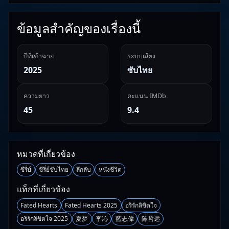
ข้อมูลสำคัญของเรื่องนี้
ปีที่เข้าฉาย
ระบบเสียง
2025
ซับไทย
ความยาว
คะแนน IMDb
45
9.4
หมวดที่เกี่ยวข้อง
ซีรี่ย์
ซีรี่ย์ซับไทย
ลึกลับ
หนังชีวิต
แท็กที่เกี่ยวข้อง
Fated Hearts
Fated Hearts 2025
อริรักลิขิตใจ
อริรักลิขิตใจ 2025
夏梦
李沁
藍志偉
陈哲远