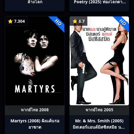
ล้างโลก
Poetry (2025) ท่องโลกตาม
บทกวีถัง ภาค 1: ข้าและเพื่อน
ร่วมทางปรมาจารย์กวี ซับไทย
HD
HD
Ep1-12
⭐ 7.304
⭐ 6.7
พากย์ไทย 2008
พากย์ไทย 2005
Martyrs (2008) ฝังแค้นรอ
Mr. & Mrs. Smith (2005)
อาฆาต
มิสเตอร์แอนด์มิสซิสสมิธ นาย
และนางคู่พิฆาต