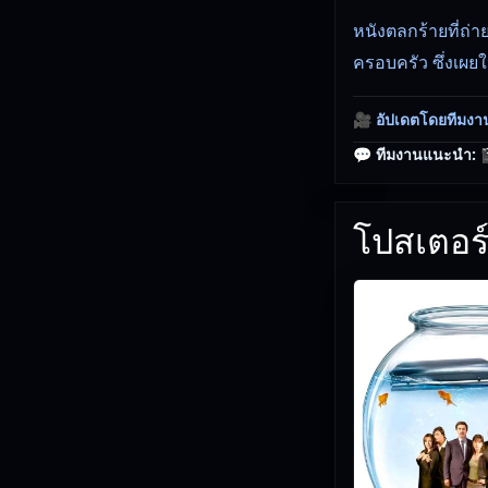
หนังตลกร้ายที่ถ่
ครอบครัว ซึ่งเผย
🎥
อัปเดตโดยทีมงา
💬 ทีมงานแนะนำ:

โปสเตอร์