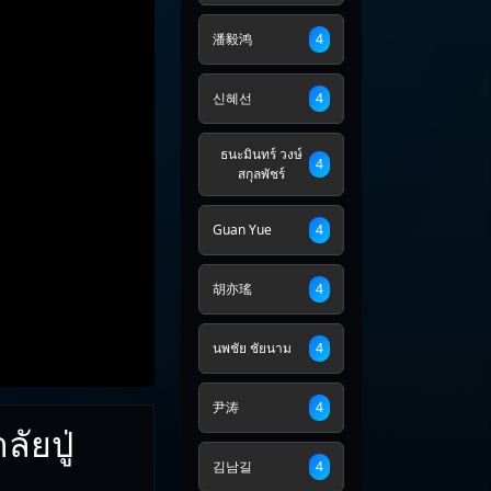
潘毅鸿
4
신혜선
4
ธนะมินทร์ วงษ์
4
สกุลพัชร์
Guan Yue
4
胡亦瑤
4
นพชัย ชัยนาม
4
尹涛
4
ัยปู่
김남길
4