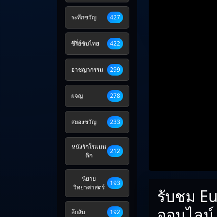
ระทึกขวัญ
427
ซีรี่ย์ซับไทย
422
อาชญากรรม
299
ผจญ
278
สยองขวัญ
233
หนังรักโรแมน
212
ติก
นิยาย
193
วิทยาศาสตร์
รับชม Eu
ออนไลน์
ลึกลับ
192