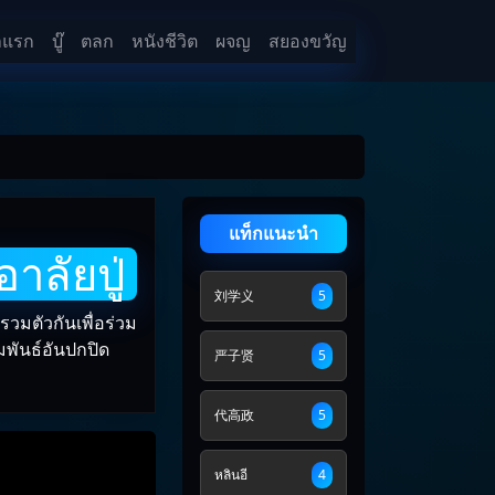
าแรก
บู๊
ตลก
หนังชีวิต
ผจญ
สยองขวัญ
แท็กแนะนำ
าลัยปู่
刘学义
5
รวมตัวกันเพื่อร่วม
พันธ์อันปกปิด
严子贤
5
代高政
5
หลินอี
4