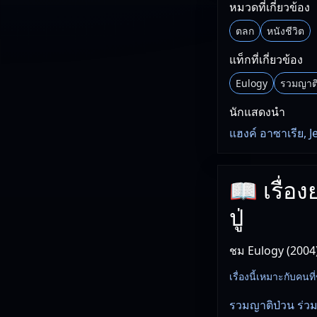
หมวดที่เกี่ยวข้อง
ตลก
หนังชีวิต
แท็กที่เกี่ยวข้อง
Eulogy
รวมญาติป
นักแสดงนำ
แฮงค์ อาซาเรีย, J
📖 เรื่อ
ปู่
ชม Eulogy (2004
เรื่องนี้เหมาะกับค
รวมญาติป่วน ร่วมอ