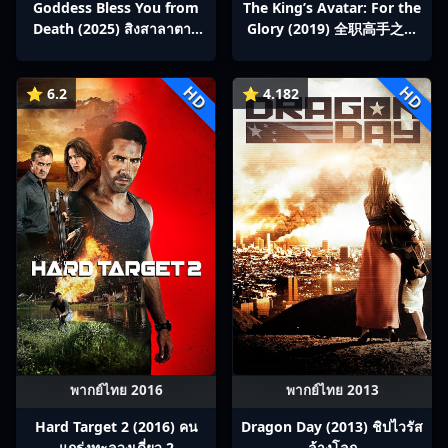
Goddess Bless You from
The King’s Avatar: For the
Death (2025) สิงสาลาตาย
Glory (2019) 全职高手之巅
พากย์ไทย Ep1-13
峰荣耀
HD
HD
⭐ 6.2
⭐ 4.182
พากย์ไทย 2016
พากย์ไทย 2013
Hard Target 2 (2016) คน
Dragon Day (2013) ชิปไวรัส
แกร่งทะลวงเดี่ยว 2
ล้างโลก