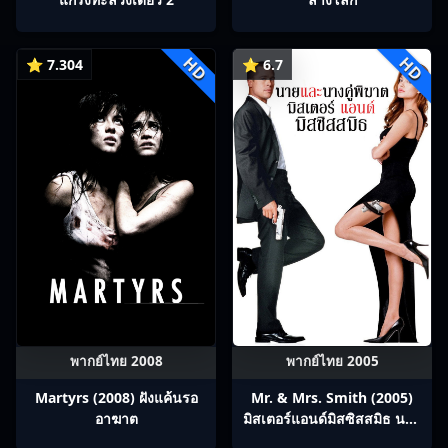
HD
HD
⭐ 7.304
⭐ 6.7
พากย์ไทย 2008
พากย์ไทย 2005
Martyrs (2008) ฝังแค้นรอ
Mr. & Mrs. Smith (2005)
อาฆาต
มิสเตอร์แอนด์มิสซิสสมิธ นาย
และนางคู่พิฆาต