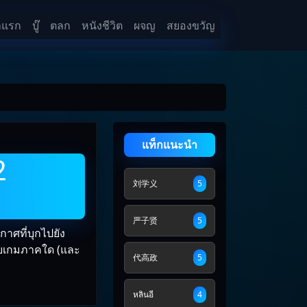
าแรก
บู๊
ตลก
หนังชีวิต
ผจญ
สยองขวัญ
แท็กแนะนำ
2
刘学义
5
严子贤
5
าศที่บุกไปยัง
กับเกมภาคใด (และ
代高政
5
หลินอี
4