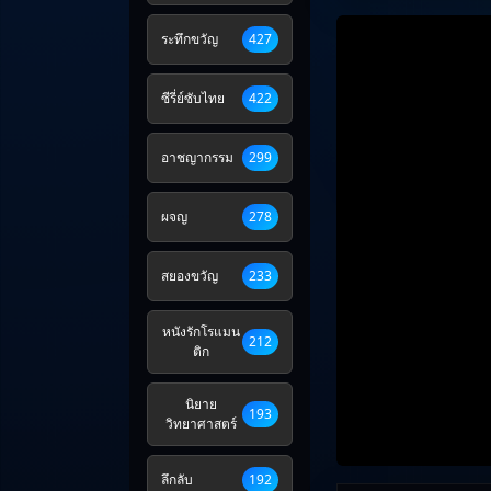
ระทึกขวัญ
427
ซีรี่ย์ซับไทย
422
อาชญากรรม
299
ผจญ
278
สยองขวัญ
233
หนังรักโรแมน
212
ติก
นิยาย
193
วิทยาศาสตร์
ลึกลับ
192