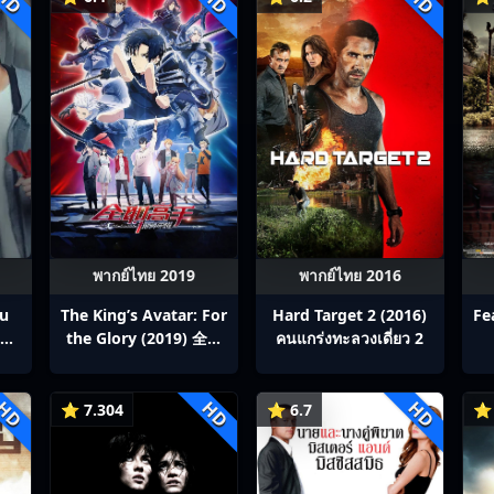
HD
HD
HD
พากย์ไทย 2019
พากย์ไทย 2016
ou
The King’s Avatar: For
Hard Target 2 (2016)
Fe
สิง
the Glory (2019) 全职
คนแกร่งทะลวงเดี่ยว 2
p1-
高手之巅峰荣耀
HD
HD
HD
⭐ 7.304
⭐ 6.7
⭐ 