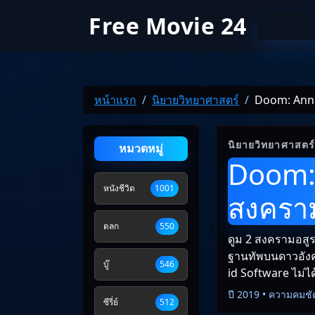
Free Movie 24
หน้าแรก
นิยายวิทยาศาสตร์
Doom: Annih
นิยายวิทยาศาสตร
หมวดหมู่
Doom: 
หนังชีวิต
1001
สงคราม
ตลก
550
ดูม 2 สงครามอสูร
ฐานทัพบนดาวอังคา
บู๊
546
id Software ไม่ได้
ปี 2019 • ความคมชั
ซีรี่ย์
512