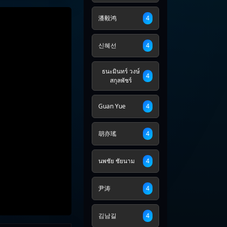
潘毅鸿
4
신혜선
4
ธนะมินทร์ วงษ์
4
สกุลพัชร์
Guan Yue
4
胡亦瑤
4
นพชัย ชัยนาม
4
尹涛
4
김남길
4