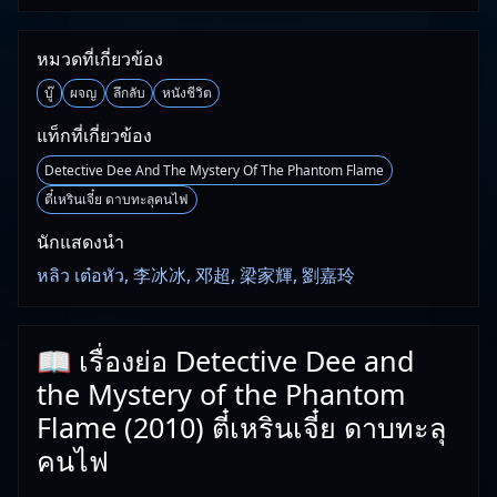
หมวดที่เกี่ยวข้อง
บู๊
ผจญ
ลึกลับ
หนังชีวิต
แท็กที่เกี่ยวข้อง
Detective Dee And The Mystery Of The Phantom Flame
ตี๋เหรินเจี๋ย ดาบทะลุคนไฟ
นักแสดงนำ
หลิว เต๋อหัว, 李冰冰, 邓超, 梁家輝, 劉嘉玲
📖 เรื่องย่อ Detective Dee and
the Mystery of the Phantom
Flame (2010) ตี๋เหรินเจี๋ย ดาบทะลุ
คนไฟ