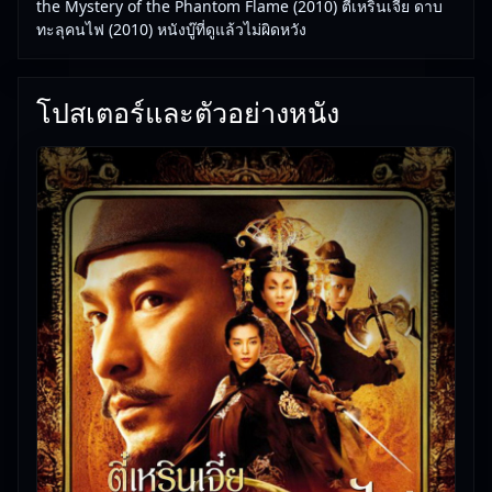
the Mystery of the Phantom Flame (2010) ตี๋เหรินเจี๋ย ดาบ
สาธารณะชน ร่างกายของพวกเขาถูกเผาไหม้จากข้าง
ทะลุคนไฟ (2010) หนังบู๊ที่ดูแล้วไม่ผิดหวัง
ในสู่ข้างนอก และสิ่งที่เหลือมีเพียงแต่เถ้ากระดูกสีดำ สิ่ง
ที่ทำให้ บูเช็กเทียน เป็นกังวลนั้นก็คือผู้เคราะห์ร้าย
โปสเตอร์และตัวอย่างหนัง
ทั้งหมด ต่างก็เป็นคนที่เธอจะเลื่อนตำแหน่งหลังได้ครอง
อำนาจอย่างเบ็ดเสร็จ เขาจะต้องช่วยราชสำนักอย่างไร
Detective Dee and the Mystery of the Phantom
Flame (2010) ตี๋เหรินเจี๋ย ดาบทะลุคนไฟ () ภาพยนตร์
หนังใหม่ชนโรงพร้อมให้รับชมออนไลน์แล้ววันนี้
หนังใหม่ชนโรงคุณภาพที่ดูได้ทุกวัย เหมาะสำหรับเวลา
พักผ่อน
💡 ทีมงาน Free Movie 24 คัดสรร Detective Dee and
the Mystery of the Phantom Flame (2010) ตี๋เหริน
เจี๋ย ดาบทะลุคนไฟ มาให้คุณดูฟรี