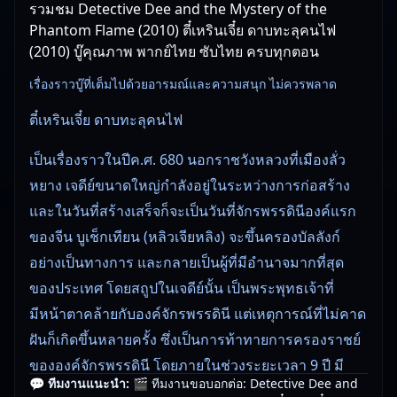
รวมชม Detective Dee and the Mystery of the
Phantom Flame (2010) ตี๋เหรินเจี๋ย ดาบทะลุคนไฟ
(2010) บู๊คุณภาพ พากย์ไทย ซับไทย ครบทุกตอน
เรื่องราวบู๊ที่เต็มไปด้วยอารมณ์และความสนุก ไม่ควรพลาด
ตี๋เหรินเจี๋ย ดาบทะลุคนไฟ
เป็นเรื่องราวในปีค.ศ. 680 นอกราชวังหลวงที่เมืองลั่ว
หยาง เจดีย์ขนาดใหญ่กำลังอยู่ในระหว่างการก่อสร้าง
และในวันที่สร้างเสร็จก็จะเป็นวันที่จักรพรรดินีองค์แรก
ของจีน บูเช็กเทียน (หลิวเจียหลิง) จะขึ้นครองบัลลังก์
อย่างเป็นทางการ และกลายเป็นผู้ที่มีอำนาจมากที่สุด
ของประเทศ โดยสถูปในเจดีย์นั้น เป็นพระพุทธเจ้าที่
มีหน้าตาคล้ายกับองค์จักรพรรดินี แต่เหตุการณ์ที่ไม่คาด
ฝันก็เกิดขึ้นหลายครั้ง ซึ่งเป็นการท้าทายการครองราชย์
ขององค์จักรพรรดินี โดยภายในช่วงระยะเวลา 9 ปี มี
💬 ทีมงานแนะนำ:
🎬 ทีมงานขอบอกต่อ: Detective Dee and
ผู้ชาย 7 คนเกิดปรากฎการณ์ไฟลุกทั่วตัวต่อหน้า