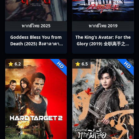
พากย์ไทย 2025
พากย์ไทย 2019
Goddess Bless You from
The King’s Avatar: For the
Death (2025) สิงสาลาตาย
Glory (2019) 全职高手之巅
พากย์ไทย Ep1-13
峰荣耀
HD
HD
⭐ 6.2
⭐ 6.5