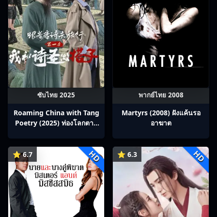
ซับไทย 2025
พากย์ไทย 2008
Roaming China with Tang
Martyrs (2008) ฝังแค้นรอ
Poetry (2025) ท่องโลกตาม
อาฆาต
บทกวีถัง ภาค 1: ข้าและเพื่อน
ร่วมทางปรมาจารย์กวี ซับไทย
HD
HD
Ep1-12
⭐ 6.7
⭐ 6.3