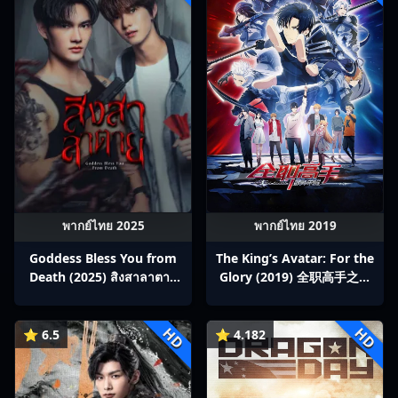
พากย์ไทย 2025
พากย์ไทย 2019
Goddess Bless You from
The King’s Avatar: For the
Death (2025) สิงสาลาตาย
Glory (2019) 全职高手之巅
พากย์ไทย Ep1-13
峰荣耀
HD
HD
⭐ 6.5
⭐ 4.182