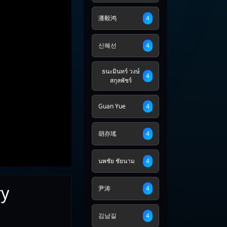
潘毅鸿
4
신혜선
4
ธนะมินทร์ วงษ์
4
สกุลพัชร์
Guan Yue
4
胡亦瑤
4
นพชัย ชัยนาม
4
ry
尹涛
4
김남길
4