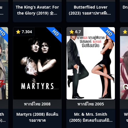
ou
The King’s Avatar: For
Butterflied Lover
Dr
สิง
the Glory (2019) 全职
(2023) รอยสาปทาสผีเสื้อ
p1-
高手之巅峰荣耀
ซับไทย Ep1-22
HD
HD
HD
⭐ 7.304
⭐ 6.7
⭐ 
พากย์ไทย 2008
พากย์ไทย 2005
th
Martyrs (2008) ฝังแค้น
Mr. & Mrs. Smith
W
5)
รออาฆาต
(2005) มิสเตอร์แอนด์มิส
จ
ภาค
ซิสสมิธ นายและนางคู่