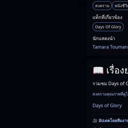
สงคราม
หนังชีวิ
แท็กที่เกี่ยวข้อง
Days Of Glory
นักแสดงนำ
Tamara Toumanov
📖 เรื่อ
รวมชม Days of G
สงครามคุณภาพที่ดูไ
Days of Glory
🎥
อัปเดตโดยทีมงา