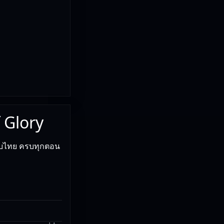
f Glory
ับไทย ครบทุกตอน