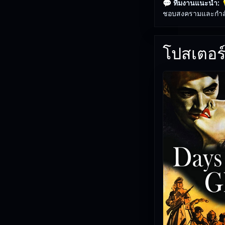
💬 ทีมงานแนะนำ:

ชอบสงครามและกำลัง
โปสเตอร์