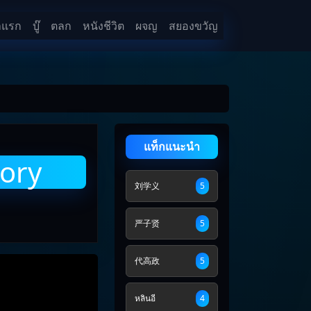
าแรก
บู๊
ตลก
หนังชีวิต
ผจญ
สยองขวัญ
แท็กแนะนำ
lory
刘学义
5
严子贤
5
代高政
5
หลินอี
4