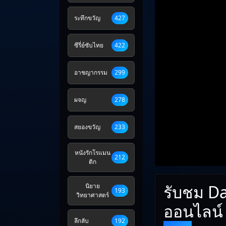
ระทึกขวัญ
427
ซีรี่ย์ซับไทย
422
อาชญากรรม
299
ผจญ
278
สยองขวัญ
233
หนังรักโรแมน
212
ติก
รับชม Da
นิยาย
193
วิทยาศาสตร์
ออนไลน์
ลึกลับ
192