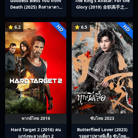
Goddess Bless You from
The King’s Avatar: For the
Death (2025) สิงสาลาตาย
Glory (2019) 全职高手之巅
พากย์ไทย Ep1-13
峰荣耀
HD
HD
⭐ 6.2
⭐ 6.5
พากย์ไทย 2016
ซับไทย 2023
Hard Target 2 (2016) คน
Butterflied Lover (2023)
แกร่งทะลวงเดี่ยว 2
รอยสาปทาสผีเสื้อ ซับไทย