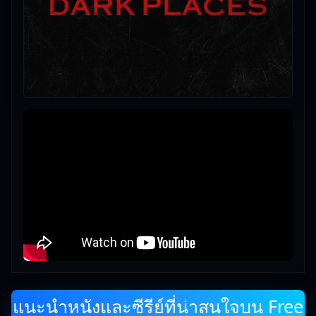
แนะนำหนังและซีรีย์ที่น่าสนใจบน Free