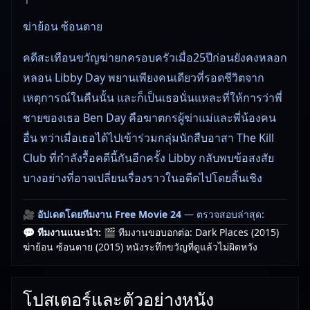
ฆ่าย้อน ซ้อนตาย
คดีสะเทือนขวัญฆ่ายกครอบครัวเมื่อ25ปีก่อนยังคงหลอก
หลอน Libby Day พยานเพียงคนเดียวที่รอดชีวิตจาก
เหตุการณ์ในคืนนั้น และก็เป็นเธอนั่นแหละที่ให้การว่าพี่
ชายของเธอ Ben Day คือฆาตกรผู้ฆ่าแม่และพี่น้องคน
อื่น ทว่าเมื่อเธอได้ไปเข้าร่วมกลุ่มนักสืบอาสา The Kill
Club ที่กำลังรื้อคดีนี้กันอีกครั้ง Libby กลับพบข้อสงสัย
บางอย่างที่อาจเปลี่ยนเรื่องราวในอดีตไปโดยสิ้นเชิง
🎥
อัปเดตโดยทีมงาน Free Movie 24
— ตรวจสอบล่าสุด:
29/05/2026 |
เกี่ยวกับเรา
💬 ทีมงานแนะนำ:
🎬 ทีมงานขอบอกต่อ: Dark Places (2015)
ฆ่าย้อน ซ้อนตาย (2015) หนังระทึกขวัญที่ดูแล้วไม่ผิดหวัง
โปสเตอร์และตัวอย่างหนัง