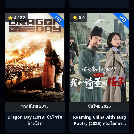
Ep1-22
HD
HD
⭐ 4.182
⭐ 0.0
พากย์ไทย 2013
ซับไทย 2025
Dragon Day (2013) ชิปไวรัส
Roaming China with Tang
ล้างโลก
Poetry (2025) ท่องโลกตาม
บทกวีถัง ภาค 1: ข้าและเพื่อน