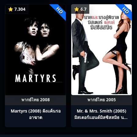
ร่วมทางปรมาจารย์กวี ซับไทย
HD
HD
Ep1-12
⭐ 7.304
⭐ 6.7
พากย์ไทย 2008
พากย์ไทย 2005
Martyrs (2008) ฝังแค้นรอ
Mr. & Mrs. Smith (2005)
อาฆาต
มิสเตอร์แอนด์มิสซิสสมิธ นาย
และนางคู่พิฆาต