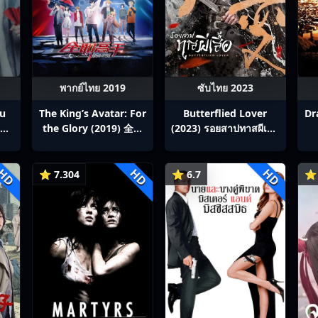
พากย์ไทย 2019
ซับไทย 2023
ou
The King’s Avatar: For
Butterflied Lover
Dr
สิง
the Glory (2019) 全职
(2023) รอยสาปทาสผีเสื้อ
p1-
高手之巅峰荣耀
ซับไทย Ep1-22
HD
HD
HD
⭐ 7.304
⭐ 6.7
⭐ 