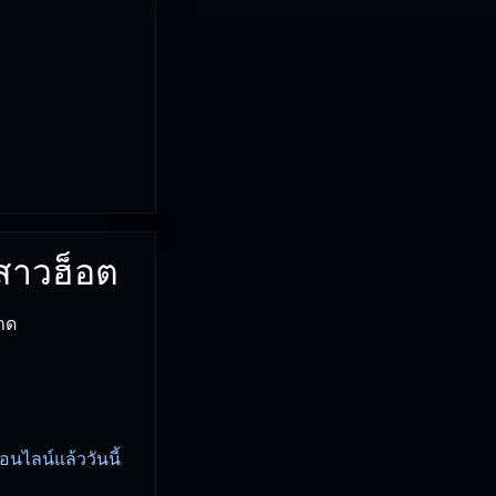
 สาวฮ็อต
าด
นไลน์แล้ววันนี้