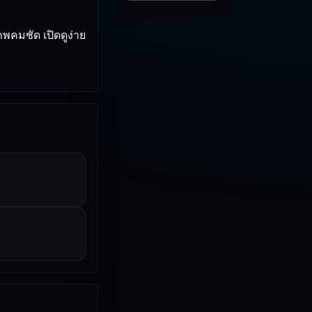
พคมชัด เปิดดูง่าย