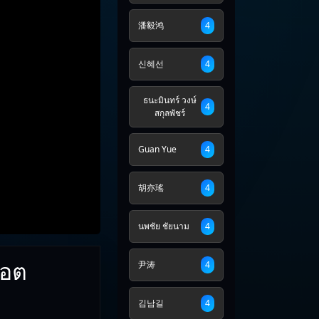
潘毅鸿
4
신혜선
4
ธนะมินทร์ วงษ์
4
สกุลพัชร์
Guan Yue
4
胡亦瑤
4
นพชัย ชัยนาม
4
็อต
尹涛
4
김남길
4