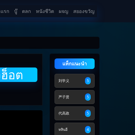
าแรก
บู๊
ตลก
หนังชีวิต
ผจญ
สยองขวัญ
แท็กแนะนำ
วฮ็อต
刘学义
5
严子贤
5
代高政
5
หลินอี
4