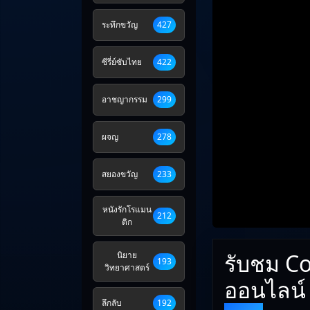
ระทึกขวัญ
427
ซีรี่ย์ซับไทย
422
อาชญากรรม
299
ผจญ
278
สยองขวัญ
233
หนังรักโรแมน
212
ติก
รับชม Co
นิยาย
193
วิทยาศาสตร์
ออนไลน์
ลึกลับ
192