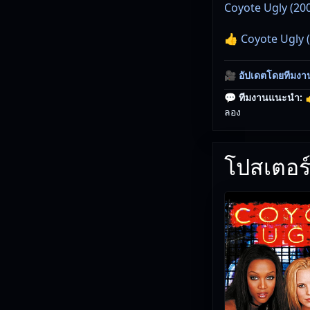
Coyote Ugly (2000
👍 Coyote Ugly (
🎥
อัปเดตโดยทีมงา
💬 ทีมงานแนะนำ:

ลอง
โปสเตอร์