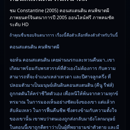
ชม Constantine (2005) คอนสแตนติน คนพิฆาตผี
ภาพยนตร์จินตนาการปี 2005 ออนไลน์ฟรี ภาพคมชัด
ระดับ HD
ถ้าคุณชื่นชอบจินตนาการ เรื่องนี้คือตัวเลือกที่ลงตัวสำหรับวันนี้
คอนสแตนติน คนพิฆาตผี
จอห์น คอนสแตนติน เคยผ่านนรกและหวนคืนมา..เขา
เกิดมาพร้อมกับพรสวรรค์ที่ตัวเองไม่ต้องการ กับความ
สามารถที่จะจำแนกเหล่าเทวดา และปีศาจลูกครึ่ง ที่
ปลอมตัวมาเป็นมนุษย์เดินดินคอนสแตนติน (คีนู รีฟส์)
ถูกกดดันให้คร่าชีวิตตัวเอง เพื่อหนีให้พ้นจากความทุกข์
ทรมาณ ในการมองเห็นอย่างชัดแจ้งของเขา แต่แล้วก
ลับล้มเหลว ในการฟื้นคืนชีพ ซึ่งตรงข้ามกับความตั้งใจ
ของเขานั้น เขาพบว่าตนเองถูกส่งกลับมายังโลกมนุษย์
ในตอนนี้เขาถูกตีตราว่าเป็นผู้ที่พยายามฆ่าตัวตาย และมี