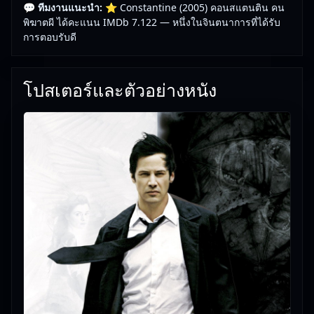
💬 ทีมงานแนะนำ:
⭐ Constantine (2005) คอนสแตนติน คน
โอกาสได้ใช้ชีวิตแบบชั่วคราว เขาท่องไปในสุดเขตโลก
พิฆาตผี ได้คะแนน IMDb 7.122 — หนึ่งในจินตนาการที่ได้รับ
ระหว่างสวรรค์และนรก ด้วยความหวังอันไร้ประโยชน์
การตอบรับดี
ที่จะหาทางหลุดพ้นจากบาป ด้วยการต่อกรกับบรรดา
สมุนแห่งปีศาจที่รุกรานโลก
โปสเตอร์และตัวอย่างหนัง
🎥
อัปเดตโดยทีมงาน Free Movie 24
— ตรวจสอบล่าสุด:
29/05/2026 |
เกี่ยวกับเรา