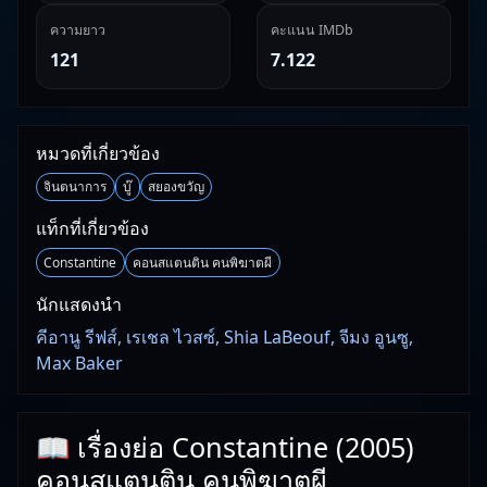
ความยาว
คะแนน IMDb
121
7.122
หมวดที่เกี่ยวข้อง
จินตนาการ
บู๊
สยองขวัญ
แท็กที่เกี่ยวข้อง
Constantine
คอนสแตนติน คนพิฆาตผี
นักแสดงนำ
คีอานู รีฟส์, เรเชล ไวสซ์, Shia LaBeouf, จีมง อูนซู,
Max Baker
📖 เรื่องย่อ Constantine (2005)
คอนสแตนติน คนพิฆาตผี