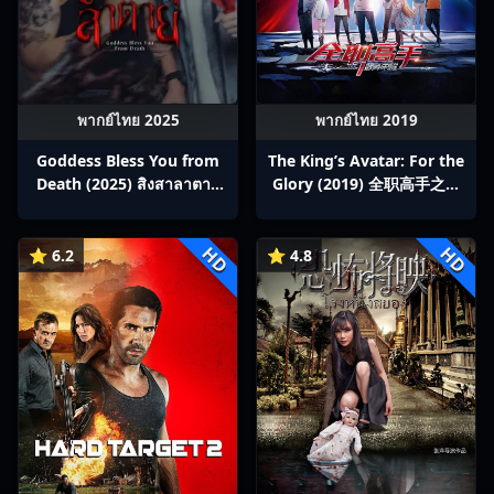
พากย์ไทย 2025
พากย์ไทย 2019
Goddess Bless You from
The King’s Avatar: For the
Death (2025) สิงสาลาตาย
Glory (2019) 全职高手之巅
พากย์ไทย Ep1-13
峰荣耀
HD
HD
⭐ 6.2
⭐ 4.8