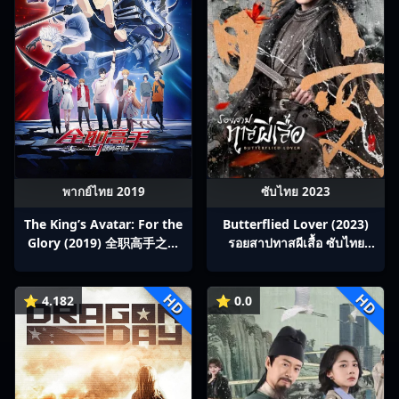
พากย์ไทย 2019
ซับไทย 2023
The King’s Avatar: For the
Butterflied Lover (2023)
Glory (2019) 全职高手之巅
รอยสาปทาสผีเสื้อ ซับไทย
峰荣耀
Ep1-22
HD
HD
⭐ 4.182
⭐ 0.0