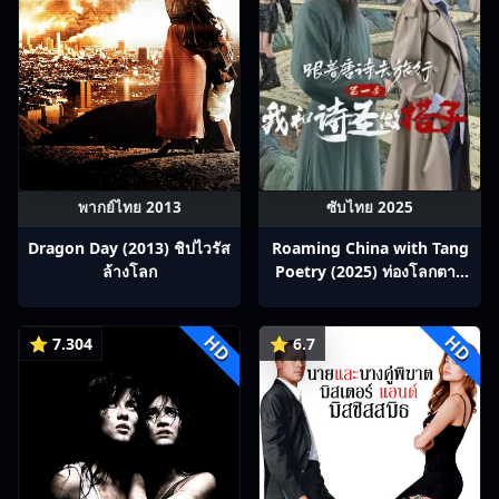
พากย์ไทย 2013
ซับไทย 2025
Dragon Day (2013) ชิปไวรัส
Roaming China with Tang
ล้างโลก
Poetry (2025) ท่องโลกตาม
บทกวีถัง ภาค 1: ข้าและเพื่อน
ร่วมทางปรมาจารย์กวี ซับไทย
HD
HD
Ep1-12
⭐ 7.304
⭐ 6.7