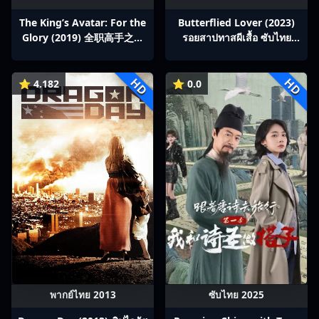
The King’s Avatar: For the
Butterflied Lover (2023)
Glory (2019) 全职高手之巅
รอยสาปทาสผีเสื้อ ซับไทย
峰荣耀
Ep1-22
HD
HD
⭐ 4.182
⭐ 0.0
พากย์ไทย 2013
ซับไทย 2025