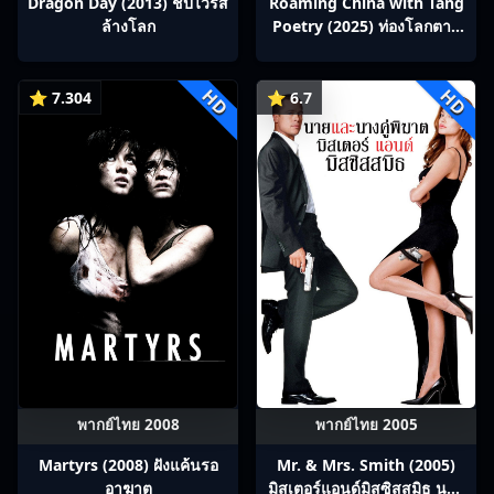
Dragon Day (2013) ชิปไวรัส
Roaming China with Tang
ล้างโลก
Poetry (2025) ท่องโลกตาม
บทกวีถัง ภาค 1: ข้าและเพื่อน
ร่วมทางปรมาจารย์กวี ซับไทย
HD
HD
Ep1-12
⭐ 7.304
⭐ 6.7
พากย์ไทย 2008
พากย์ไทย 2005
Martyrs (2008) ฝังแค้นรอ
Mr. & Mrs. Smith (2005)
อาฆาต
มิสเตอร์แอนด์มิสซิสสมิธ นาย