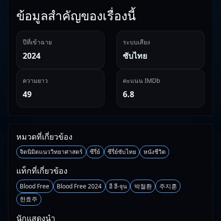
ข้อมูลสำคัญของเรื่องนี้
ปีที่เข้าฉาย
ระบบเสียง
2024
ซับไทย
ความยาว
คะแนน IMDb
49
6.8
หมวดที่เกี่ยวข้อง
จิตนิมิตแนววิทยาศาสตร์
ซีรี่ย์
ซีรี่ย์ซับไทย
หนังชีวิต
แท็กที่เกี่ยวข้อง
Blood Free
Blood Free 2024
อี ฮี-จุน
박철환
주지훈
한효주
นักแสดงนำ