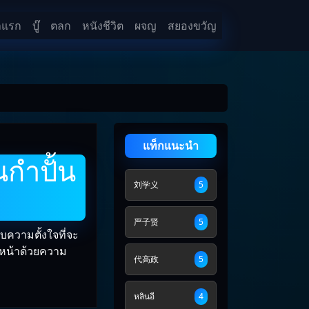
าแรก
บู๊
ตลก
หนังชีวิต
ผจญ
สยองขวัญ
แท็กแนะนำ
กำปั้น
刘学义
5
严子贤
5
ความตั้งใจที่จะ
งหน้าด้วยความ
代高政
5
หลินอี
4