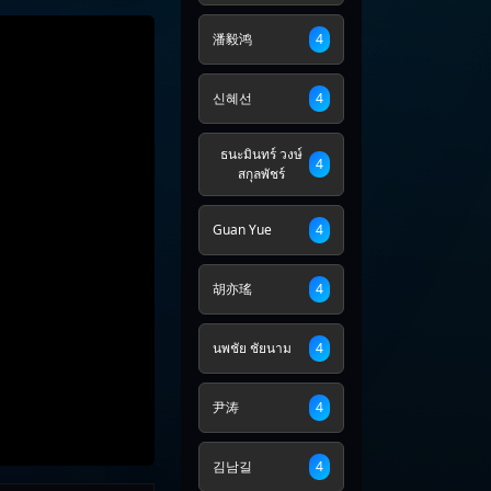
潘毅鸿
4
신혜선
4
ธนะมินทร์ วงษ์
4
สกุลพัชร์
Guan Yue
4
胡亦瑤
4
นพชัย ชัยนาม
4
尹涛
4
김남길
4