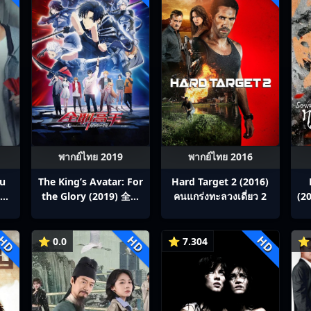
พากย์ไทย 2019
พากย์ไทย 2016
ou
The King’s Avatar: For
Hard Target 2 (2016)
สิง
the Glory (2019) 全职
คนแกร่งทะลวงเดี่ยว 2
(20
p1-
高手之巅峰荣耀
HD
HD
HD
⭐ 0.0
⭐ 7.304
⭐ 