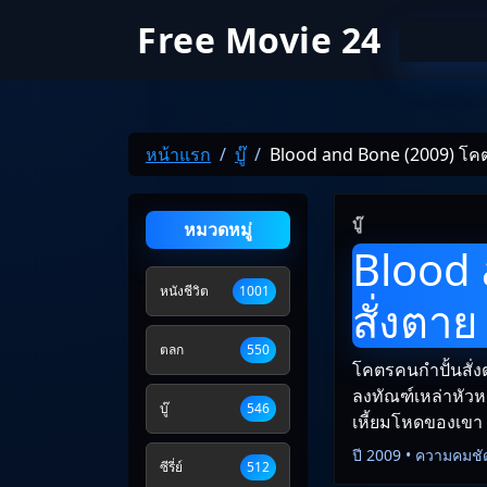
Free Movie 24
หน้าแรก
บู๊
Blood and Bone (2009) โคต
บู๊
หมวดหมู่
Blood 
หนังชีวิต
1001
สั่งตาย
ตลก
550
โคตรคนกำปั้นสั่ง
ลงทัณฑ์เหล่าหัวห
บู๊
546
เหี้ยมโหดของเขา แ
ปี 2009 • ความคมชั
ซีรี่ย์
512