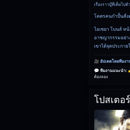
เรื่องราวบู๊ที่เต็
โคตรคนกำปั้นสั่ง
ไอเซยา โบนส์ หน้
อาชญากรรมอย่างไ
เขาได้จุดประกายให
🎥
อัปเดตโดยทีมงา
💬 ทีมงานแนะนำ:

ต้องลอง
โปสเตอร์