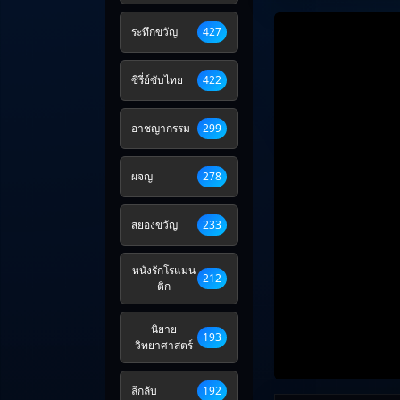
ระทึกขวัญ
427
ซีรี่ย์ซับไทย
422
อาชญากรรม
299
ผจญ
278
สยองขวัญ
233
หนังรักโรแมน
212
ติก
นิยาย
193
วิทยาศาสตร์
ลึกลับ
192