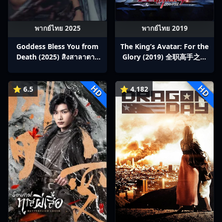
พากย์ไทย 2025
พากย์ไทย 2019
Goddess Bless You from
The King’s Avatar: For the
Death (2025) สิงสาลาตาย
Glory (2019) 全职高手之巅
พากย์ไทย Ep1-13
峰荣耀
HD
HD
⭐ 6.5
⭐ 4.182