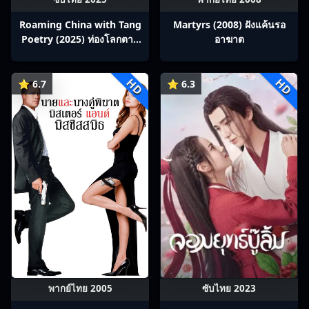
Roaming China with Tang
Martyrs (2008) ฝังแค้นรอ
Poetry (2025) ท่องโลกตาม
อาฆาต
บทกวีถัง ภาค 1: ข้าและเพื่อน
ร่วมทางปรมาจารย์กวี ซับไทย
HD
HD
Ep1-12
⭐ 6.7
⭐ 6.3
พากย์ไทย 2005
ซับไทย 2023