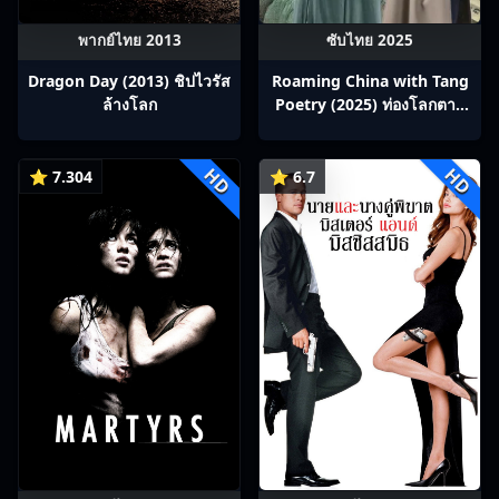
พากย์ไทย 2013
ซับไทย 2025
Dragon Day (2013) ชิปไวรัส
Roaming China with Tang
ล้างโลก
Poetry (2025) ท่องโลกตาม
บทกวีถัง ภาค 1: ข้าและเพื่อน
ร่วมทางปรมาจารย์กวี ซับไทย
HD
HD
Ep1-12
⭐ 7.304
⭐ 6.7