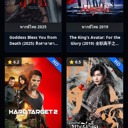
พากย์ไทย 2025
พากย์ไทย 2019
Goddess Bless You from
The King’s Avatar: For the
Death (2025) สิงสาลาตาย
Glory (2019) 全职高手之巅
พากย์ไทย Ep1-13
峰荣耀
HD
HD
⭐ 6.2
⭐ 6.5