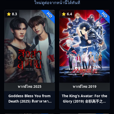
ใหม่ดูต่อจากหน้านี้ได้ทันที
HD
HD
⭐ 8.3
⭐ 6.4
พากย์ไทย 2025
พากย์ไทย 2019
Goddess Bless You from
The King’s Avatar: For the
Death (2025) สิงสาลาตาย
Glory (2019) 全职高手之巅
พากย์ไทย Ep1-13
峰荣耀