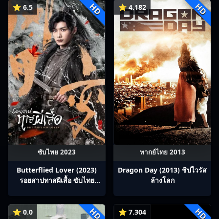
HD
HD
⭐ 6.5
⭐ 4.182
ซับไทย 2023
พากย์ไทย 2013
Butterflied Lover (2023)
Dragon Day (2013) ชิปไวรัส
รอยสาปทาสผีเสื้อ ซับไทย
ล้างโลก
Ep1-22
HD
HD
⭐ 0.0
⭐ 7.304