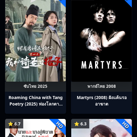
ซับไทย 2025
พากย์ไทย 2008
Roaming China with Tang
Martyrs (2008) ฝังแค้นรอ
Poetry (2025) ท่องโลกตาม
อาฆาต
บทกวีถัง ภาค 1: ข้าและเพื่อน
ร่วมทางปรมาจารย์กวี ซับไทย
HD
HD
Ep1-12
⭐ 6.7
⭐ 6.3