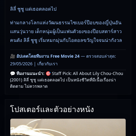
ลิลี่ ชูชู แด่เธอตลอดไป
ท่ามกลางโลกแห่งวัฒนธรรมไซเบอร์ป๊อบของญี่ปุ่นอัน
แสนวุ่นวาย เด็กหนุ่มผู้เป็นแฟนตัวยงของป๊อบสตาร์สาว
คนดัง ลิลี่ ชูชู เริ่มหมกมุ่นกับไอดอลขวัญใจจนน่ากังวล
🎥
อัปเดตโดยทีมงาน Free Movie 24
— ตรวจสอบล่าสุด:
29/05/2026 |
เกี่ยวกับเรา
💬 ทีมงานแนะนำ:
🎯 Staff Pick: All About Lily Chou-Chou
(2001) ลิลี่ ชูชู แด่เธอตลอดไป เป็นหนังชีวิตที่มีเนื้อเรื่องน่า
ติดตาม ไม่ควรพลาด
โปสเตอร์และตัวอย่างหนัง