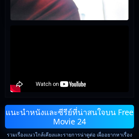
แนะนำหนังและซีรีย์ที่น่าสนใจบน Free
Movie 24
รวมเรื่องแนวใกล้เคียงและรายการน่าดูต่อ เผื่ออยากหาเรื่อง