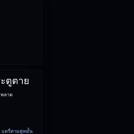
ระตูตาย
วรพลาด
 แทรี่ตามคู่หมั้น