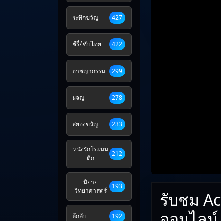
ระทึกขวัญ
427
ซีรี่ย์ซับไทย
422
อาชญากรรม
299
ผจญ
278
สยองขวัญ
233
หนังรักโรแมน
212
ติก
นิยาย
193
วิทยาศาสตร์
รับชม Ac
ออนไลน์
ลึกลับ
192