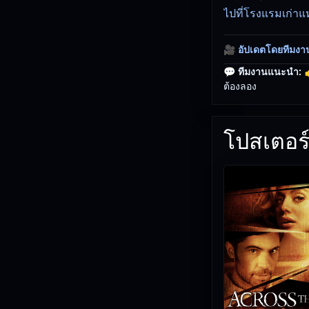
ไปที่โรงแรมเก่าแห่
🎥
อัปเดตโดยทีมงา
💬 ทีมงานแนะนำ:

ต้องลอง
โปสเตอร์