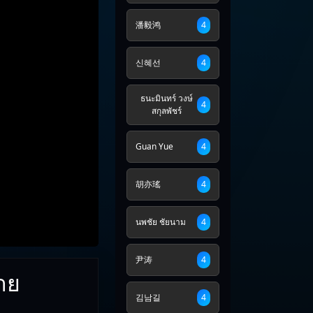
潘毅鸿
4
신혜선
4
ธนะมินทร์ วงษ์
4
สกุลพัชร์
Guan Yue
4
胡亦瑤
4
นพชัย ชัยนาม
4
尹涛
4
าย
김남길
4