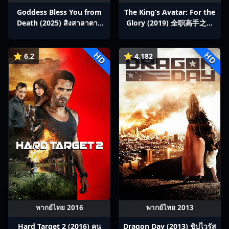
Goddess Bless You from
The King’s Avatar: For the
Death (2025) สิงสาลาตาย
Glory (2019) 全职高手之巅
พากย์ไทย Ep1-13
峰荣耀
HD
HD
⭐ 6.2
⭐ 4.182
พากย์ไทย 2016
พากย์ไทย 2013
Hard Target 2 (2016) คน
Dragon Day (2013) ชิปไวรัส