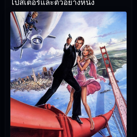
โปสเตอร์และตัวอย่างหนัง
ร้ายพญายม เป็นหนังใหม่ชนโรงที่มีเนื้อเรื่องน่าติดตามดู
เพลิน ๆ
👀 ทีมงานแนะนำ: A View to a Kill (1985) เจมส์ บอนด์
007 ภาค 14: พยัคฆ์ร้ายพญายม ดูเพลิน เหมาะกับวันพัก
ผ่อน
🎥
อัปเดตโดยทีมงาน Free Movie 24
— ตรวจสอบล่าสุด:
18/06/2026 |
เกี่ยวกับเรา