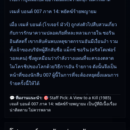
เจมส์ บอนด์ 007 ภาค 14: พยัคฆ์ร้ายพญายม
เมื่อ เจมส์ บอนด์ (โรเจอร์ มัวร์) ถูกส่งตัวไปสืบสวนเกี่ยว
กับการรักษาความปลอดภัยที่หละหลวมภายใน ซอริน
อินดัสตรี้ เขากลับค้นพบเหตุฆาตกรรมอันมีเงื่อนงำ รวม
ทั้งเจ้าของบริษัทผู้ลึกลับชื่อ แม็กซ์ ซอริน (คริสโตเฟอร์
วอลเคน) ซึ่งดูเหมือนว่ากำลังวางแผนที่จะครองตลาด
ไมโครชิปของโลกด้วยวิธีการอัน ร้ายกาจ ดังนั้นจึงเป็น
หน้าที่ของนักสืบ 007 ผู้นี้ในการที่จะต้องหยุดยั้งแผนการ
ร้ายครั้งนี้ให้ได้
ชม A View to a Kill (1985) เจมส์ บอนด์ 007 ภาค 14:
💬 ทีมงานแนะนำ:
🎯 Staff Pick: A View to a Kill (1985)
เจมส์ บอนด์ 007 ภาค 14: พยัคฆ์ร้ายพญายม เป็นบู๊ที่มีเนื้อเรื่อง
พยัคฆ์ร้ายพญายม ภาพยนตร์หนังใหม่ชนโรงปี ออนไลน์
น่าติดตาม ไม่ควรพลาด
ฟรี ภาพคมชัด
A View to a Kill (1985) เจมส์ บอนด์ 007 ภาค 14: พยัคฆ์