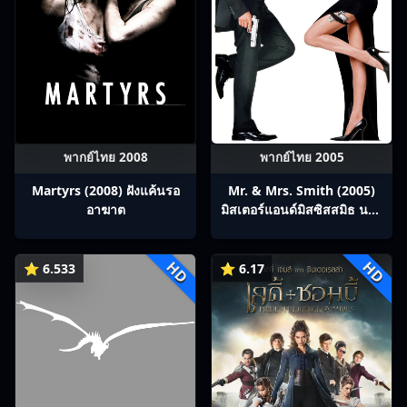
พากย์ไทย 2008
พากย์ไทย 2005
Martyrs (2008) ฝังแค้นรอ
Mr. & Mrs. Smith (2005)
อาฆาต
มิสเตอร์แอนด์มิสซิสสมิธ นาย
และนางคู่พิฆาต
HD
HD
⭐ 6.533
⭐ 6.17