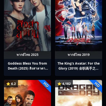
พากย์ไทย 2025
พากย์ไทย 2019
Goddess Bless You from
The King’s Avatar: For the
Death (2025) สิงสาลาตาย
Glory (2019) 全职高手之巅
พากย์ไทย Ep1-13
峰荣耀
HD
HD
⭐ 6.2
⭐ 4.182