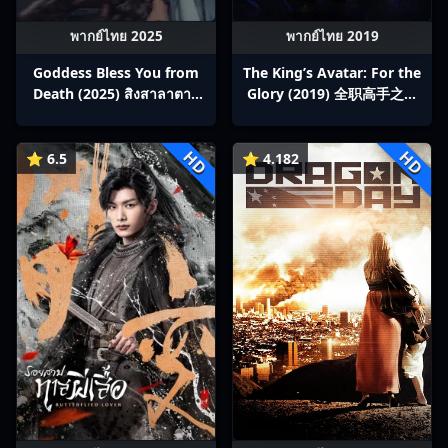
พากย์ไทย 2025
พากย์ไทย 2019
Goddess Bless You from
The King’s Avatar: For the
Death (2025) สิงสาลาตาย
Glory (2019) 全职高手之巅
พากย์ไทย Ep1-13
峰荣耀
HD
HD
⭐ 6.5
⭐ 4.182