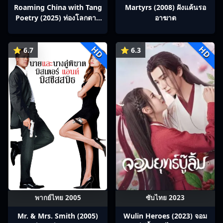
Roaming China with Tang
Martyrs (2008) ฝังแค้นรอ
Poetry (2025) ท่องโลกตาม
อาฆาต
บทกวีถัง ภาค 1: ข้าและเพื่อน
ร่วมทางปรมาจารย์กวี ซับไทย
HD
HD
Ep1-12
⭐ 6.7
⭐ 6.3
พากย์ไทย 2005
ซับไทย 2023
Mr. & Mrs. Smith (2005)
Wulin Heroes (2023) จอม