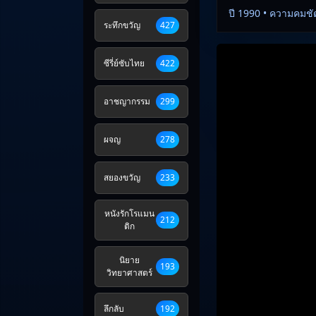
ปี 1990 • ความคมชั
ระทึกขวัญ
427
ซีรี่ย์ซับไทย
422
อาชญากรรม
299
ผจญ
278
สยองขวัญ
233
หนังรักโรแมน
212
ติก
นิยาย
193
วิทยาศาสตร์
ลึกลับ
192