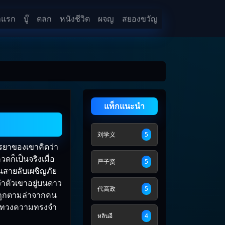
าแรก
บู๊
ตลก
หนังชีวิต
ผจญ
สยองขวัญ
แท็กแนะนำ
刘学义
5
รยาของเขาคิดว่า
ดก็เป็นจริงเมื่อ
严子贤
5
นสายลับเผชิญภัย
่าตัวเขาอยู่บนดาว
代高政
5
งถูกตามล่าจากคน
พื่อทวงความทรงจำ
หลินอี
4