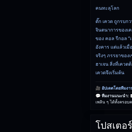
คนทะลุโลก
ดั๊ก เควด ถูกรบก
จินตนาการของเควด
ของ คอล รีกอล “
อังคาร แต่แล้วเม
จริงๆ ภรรยาของเข
ฮาเจน สิ่งที่เควด
เควดจึงเริ่มต้น
🎥
อัปเดตโดยทีมงา
💬 ทีมงานแนะนำ:

เพลิน ๆ ได้ทั้งครอบค
โปสเตอร์