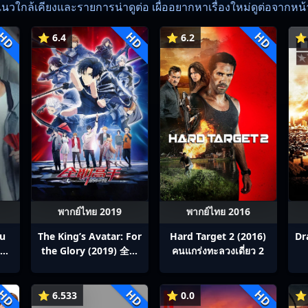
แนวใกล้เคียงและรายการน่าดูต่อ เผื่ออยากหาเรื่องใหม่ดูต่อจากหน้าน
HD
HD
HD
⭐ 6.4
⭐ 6.2
⭐ 
พากย์ไทย 2019
พากย์ไทย 2016
ou
The King’s Avatar: For
Hard Target 2 (2016)
Dr
สิง
the Glory (2019) 全职
คนแกร่งทะลวงเดี่ยว 2
p1-
高手之巅峰荣耀
HD
HD
HD
⭐ 6.533
⭐ 0.0
⭐ 