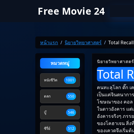
Free Movie 24
หน้าแรก
นิยายวิทยาศาสตร์
Total Recal
นิยายวิทยาศาสตร
หมวดหมู่
Total 
หนังชีวิต
1001
คนทะลุโลก ดั๊ก 
เป็นแค่จินตนาการข
ตลก
550
โฆษณาของ คอล รี
ในดาวอังคาร แต่แ
บู๊
546
อังคารจริงๆ ภรรย
ของโคฮาเจน สิ่งท
ซีรี่ย์
512
ของเควดจึงเริ่มต้