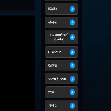
潘毅鸿
4
신혜선
4
ธนะมินทร์ วงษ์
4
สกุลพัชร์
Guan Yue
4
胡亦瑤
4
นพชัย ชัยนาม
4
尹涛
4
김남길
4