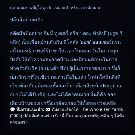
ตลกคุณภาพที่ดูได้ทุกวัย เหมาะสำหรับเวลาพักผ่อน
ปล้นอึดท้ายครัว
อดีตมือปืนอย่าง จิมมี่ ทูเดสกี้ หรือ “เดอะ ทิวลิป” (บรูซ วิ
ลลิส) เป็นเพื่อนบ้านกันกับ นิโคลัส ‘ออซ’ ออสเซอร์แรน
สกี้ (แมทธิว เพอร์รี่) เขาใช้เวลาในแต่ละวันในการถูก
บังคับให้ทำความสะอาดบ้าน และฝึกฝนทักษะในการ
ทำครัวกับ จิล (อแมนด้า พีท) ผู้เป็นภรรยาของเขา ซึ่งก็
เป็นนักฆ่าที่ไม่เชิงว่าจะล้างมือไปแล้ว ในทันใดนั้นสิ่งที่
เกี่ยวข้องกับอดีตของทั้งสองก็มาเยือนถึงหน้าประตูบ้าน
อย่างไม่ได้รับเชิญ และไม่ได้คาดหมาย นั่นก็คือ ออซ
เพื่อนบ้านของเขาซึ่งมาอ้อนวอนให้ทั้งสองช่วยเหลือ
💬 ทีมงานแนะนำ:
👀 ทีมงานเลือกให้: The Whole Ten Yards
ภรรยาของเขาจากแก๊งโจรจากฮังการี
(2004) ปล้นอึดท้ายครัว เรื่องนี้เป็นตลกคุณภาพที่ดูเพลิน ๆ ได้ทั้ง
ครอบครัว
🎥
อัปเดตโดยทีมงาน Free Movie 24
— ตรวจสอบล่าสุด: