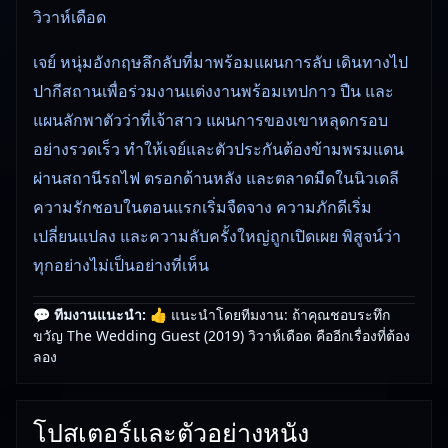
วิวาห์เดือด
เจย์ หนุ่มอังกฤษลึกลับที่มาพร้อมแผนการลับ เดินทางไป
ปากีสถานเพื่อร่วมงานแต่งงานพร้อมเทปกาว ปืน และ
แผนลักพาตัวว่าที่เจ้าสาว แผนการของเขาหลุดกรอบ
อย่างรวดเร็ว ทำให้เจย์และตัวประกันต้องข้ามพรมแดน
ผ่านสถานีรถไฟ ตรอกด้านหลัง และตลาดมืดในนิวเดลี
ความรักชอบในตอนแรกเริ่มจืดจาง ความภักดีเริ่ม
เปลี่ยนแปลง และความลับครั้งใหญ่ถูกเปิดเผย พิสูจน์ว่า
ทุกอย่างไม่เป็นอย่างที่เห็น
💬 ทีมงานแนะนำ:
👍 แนะนำโดยทีมงาน: ถ้าคุณชอบระทึก
🎥
อัปเดตโดยทีมงาน Free Movie 24
— ตรวจสอบล่าสุด:
ขวัญ The Wedding Guest (2019) วิวาห์เดือด คืออีกเรื่องที่ต้อง
29/05/2026 |
เกี่ยวกับเรา
ลอง
โปสเตอร์และตัวอย่างหนัง