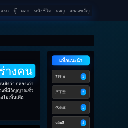
าแรก
บู๊
ตลก
หนังชีวิต
ผจญ
สยองขวัญ
แท็กแนะนำ
นร่างคน
刘学义
5
หลังว่า กล่องเก่า
องที่มีวิญญาณชั่ว
严子贤
5
งไม่เห็นเพื่อ
代高政
5
หลินอี
4