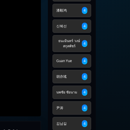
潘毅鸿
4
신혜선
4
ธนะมินทร์ วงษ์
4
สกุลพัชร์
Guan Yue
4
胡亦瑤
4
นพชัย ชัยนาม
4
尹涛
4
김남길
4