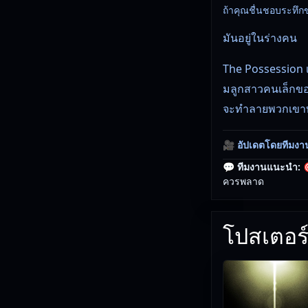
ถ้าคุณชื่นชอบระทึกขวั
มันอยู่ในร่างคน
The Possession เป็
มลูกสาวคนเล็กของบ
จะทำลายพวกเขาทุกค
🎥
อัปเดตโดยทีมงา
💬 ทีมงานแนะนำ:

ควรพลาด
โปสเตอร์