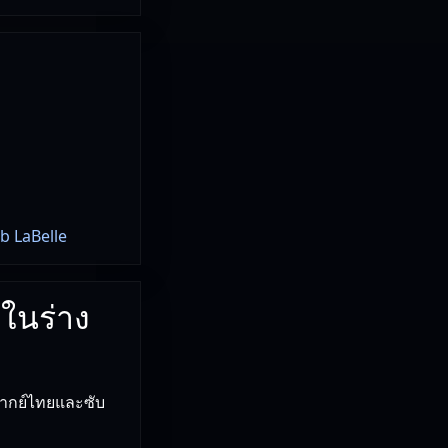
b LaBelle
่ในร่าง
พากย์ไทยและซับ