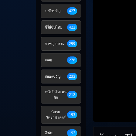
ระทึกขวัญ
427
ซีรี่ย์ซับไทย
422
อาชญากรรม
299
ผจญ
278
สยองขวัญ
233
หนังรักโรแมน
212
ติก
นิยาย
193
วิทยาศาสตร์
ลึกลับ
192