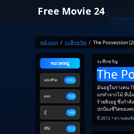
Free Movie 24
หน้าแรก
ระทึกขวัญ
The Possession (20
ระทึกขวัญ
หมวดหมู่
The Po
หนังชีวิต
1001
มันอยู่ในร่างคน Th
แก่ทำจากไม้ ที่เอ
ตลก
550
ร้ายส­ิงอยู่ ซึ่งก
ปกป้องชีวิตของต
บู๊
546
ปี 2012 • ความคมชั
ซีรี่ย์
512