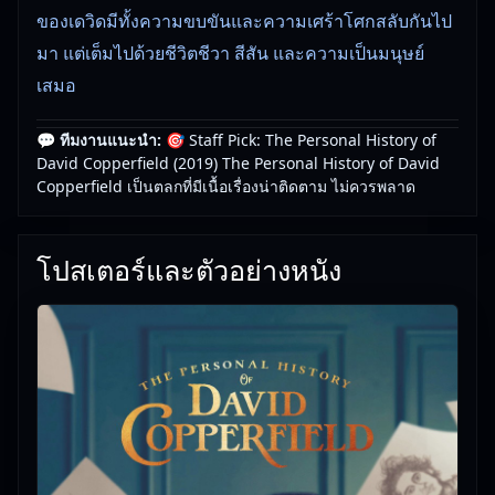
ของเดวิดมีทั้งความขบขันและความเศร้าโศกสลับกันไป
มา แต่เต็มไปด้วยชีวิตชีวา สีสัน และความเป็นมนุษย์
เสมอ
💬 ทีมงานแนะนำ:
🎯 Staff Pick: The Personal History of
🎥
อัปเดตโดยทีมงาน Free Movie 24
— ตรวจสอบล่าสุด:
David Copperfield (2019) The Personal History of David
29/05/2026 |
เกี่ยวกับเรา
Copperfield เป็นตลกที่มีเนื้อเรื่องน่าติดตาม ไม่ควรพลาด
โปสเตอร์และตัวอย่างหนัง