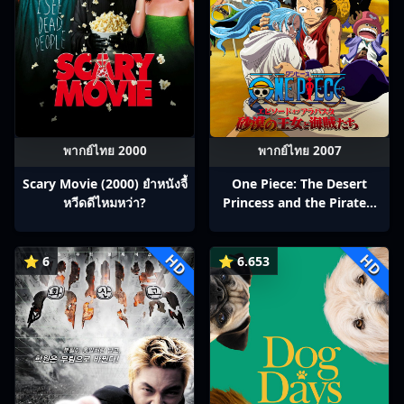
พากย์ไทย 2000
พากย์ไทย 2007
Scary Movie (2000) ยำหนังจี้​
One Piece: The Desert
หวีดดีไหมหว่า?
Princess and the Pirates:
Adventure in Alabasta
(2007) วันพีช เดอะมูฟวี่ 8:
HD
HD
เจ้าหญิงแห่งทะเลทรายและ
⭐ 6
⭐ 6.653
โจรสลัด