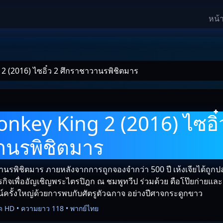
หน้
 (2016) ไซอิ๋ว 2 ศึกราชาวานรพิชิตมาร
nkey King 2 (2016) ไซอิ๋ว
านรพิชิตมาร
วานรพิชิตมาร ภายหลังจากการถูกจองจำกว่า 500 ปี เห้งเจียได้ถู
ารกิจเพื่ออัญเชิญพระไตรปิฎก ณ ชมพูทวีป ร่วมด้วย ตือโป๊ยก่ายและ
น์ครั้งใหญ่ด้วยการพบกับศัตรูตัวฉกาจ อย่างปีศาจกระดูกขาว
ด HD • ความยาว 118 • พากย์ไทย