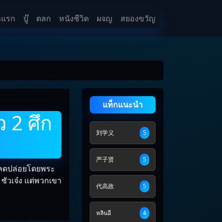
าแรก
บู๊
ตลก
หนังชีวิต
ผจญ
สยองขวัญ
แท็กแนะนำ
 2 ศึก
刘学义
5
严子贤
5
กปลดปล่อยโดยพระ
 ซัวเจ๋ง แต่พวกเขา
代高政
5
หลินอี
4