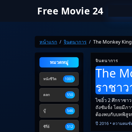
Free Movie 24
หน้าแรก
จินตนาการ
The Monkey King 2
จินตนาการ
หมวดหมู่
The Mo
หนังชีวิต
1001
ราชาว
ตลก
550
ไซอิ๋ว 2 ศึกราชา
ถังซัมจั๋ง โดยมีภ
บู๊
546
ต้องพบกับบทพิสูจ
ปี 2016 • ความคมชั
ซีรี่ย์
512