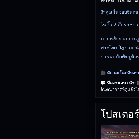
ทันทีที่ Free Mov
ถ้าคุณชื่นชอบจินตนากา
ไซอิ๋ว 2 ศึกราชา
ภายหลังจากการถูก
พระไตรปิฎก ณ ชมพ
การพบกับศัตรูตั
🎥
อัปเดตโดยทีมงา
💬 ทีมงานแนะนำ:

จินตนาการที่ดูแล้วไม
โปสเตอร์