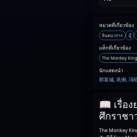
หมวดที่เกี่ยวข้อง
จินตนาการ
บู๊
แท็กที่เกี่ยวข้อง
The Monkey King
นักแสดงนำ
郭富城, 巩俐, 冯
📖 เรื่อ
ศึกราชา
The Monkey King 