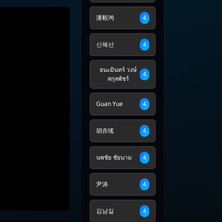
潘毅鸿
4
신혜선
4
ธนะมินทร์ วงษ์
4
สกุลพัชร์
Guan Yue
4
胡亦瑤
4
นพชัย ชัยนาม
4
尹涛
4
김남길
4