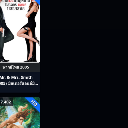
พากย์ไทย 2005
Mr. & Mrs. Smith
005) มิสเตอร์แอนด์มิส
ิสสมิธ นายและนางคู่
พิฆาต
HD
7.402