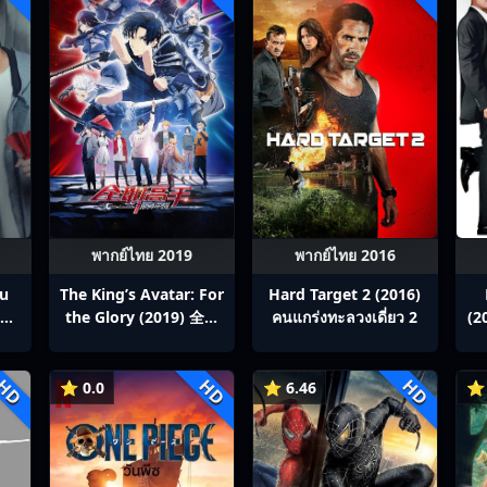
พากย์ไทย 2019
พากย์ไทย 2016
ou
The King’s Avatar: For
Hard Target 2 (2016)
สิง
the Glory (2019) 全职
คนแกร่งทะลวงเดี่ยว 2
(2
p1-
高手之巅峰荣耀
ซ
HD
HD
HD
⭐ 0.0
⭐ 6.46
⭐ 