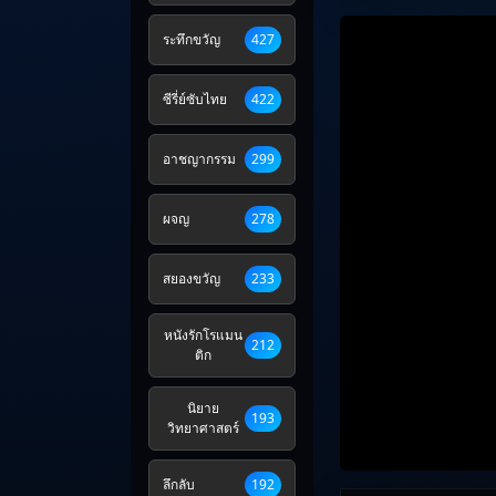
ระทึกขวัญ
427
ซีรี่ย์ซับไทย
422
อาชญากรรม
299
ผจญ
278
สยองขวัญ
233
หนังรักโรแมน
212
ติก
นิยาย
193
วิทยาศาสตร์
ลึกลับ
192