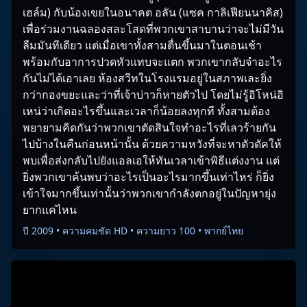
เฮล์ม) กับน้องเขยในอนาคต อลัน (แซค กาลิเฟียนนาคิส)
เพื่อร่วมงานฉลองสละโสดที่พวกเขาสาบานว่าจะไม่มีวัน
ลืมมันทีเดียว แต่เมื่อเขาทั้งสามตื่นขึ้นมาในตอนเช้า
พร้อมกับอาการปวดหัวแทบจะแตก พวกเขากลับจำอะไร
กันไม่ได้เอาเลย ห้องสวีทในโรงแรมอยู่ในสภาพเละยิ่ง
กว่ากองขยะและว่าที่เจ้าบ่าวก็หายตัวไป โดยไม่รู้อิโหน่อิ
เหน่ว่าเกิดอะไรขึ้นและเวลาก็น้อยลงทุกที ทั้งสามต้อง
พยายามคิดกันว่าพวกเขาตัดสินใจทำอะไรที่เลวร้ายกัน
ไปบ้างในคืนก่อนหน้านั้น ด้วยความหวังที่จะหาตัวดัคให้
พบเพื่อส่งกลับไปยังแอลเอให้ทันเวลาเข้าพิธีแต่งงาน แต่
ยิ่งพวกเขาค้นพบว่าอะไรเป็นอะไรมากขึ้นเท่าไหร่ ก็ยิ่ง
เข้าใจมากขึ้นเท่านั้นว่าพวกเขากำลังตกอยู่ในปัญหายุ่ง
ยากแค่ไหน
ปี 2009 • ความคมชัด HD • ความยาว 100 • พากย์ไทย