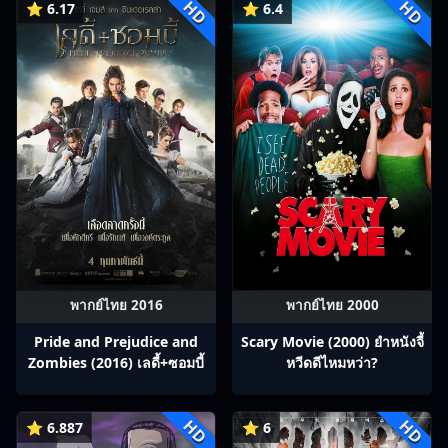
HD
HD
⭐ 6.17
⭐ 6.4
พากย์ไทย 2016
พากย์ไทย 2000
Pride and Prejudice and
Scary Movie (2000) ยำหนังจี้​
Zombies (2016) เลดี้+ซอมบี้
หวีดดีไหมหว่า?
HD
HD
⭐ 6.887
⭐ 6