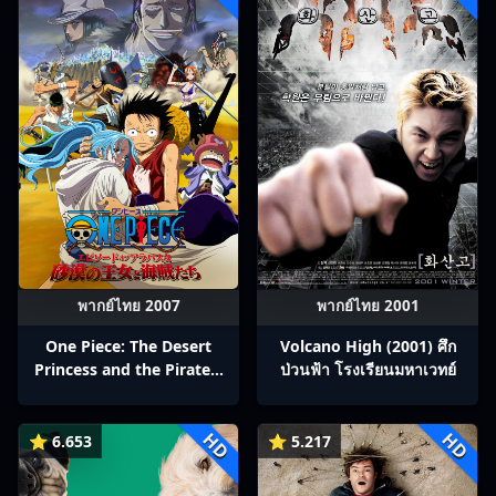
พากย์ไทย 2007
พากย์ไทย 2001
One Piece: The Desert
Volcano High (2001) ศึก
Princess and the Pirates:
ป่วนฟ้า โรงเรียนมหาเวทย์
Adventure in Alabasta
(2007) วันพีช เดอะมูฟวี่ 8:
HD
HD
เจ้าหญิงแห่งทะเลทรายและ
⭐ 6.653
⭐ 5.217
โจรสลัด