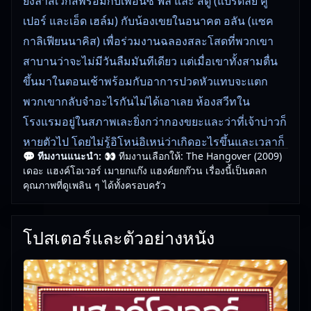
ยังลาสเวกัสพร้อมกับเพื่อนซี้ ฟิล และ สตู (แบรดลี่ย์ คู
เปอร์ และเอ็ด เฮล์ม) กับน้องเขยในอนาคต อลัน (แซค
กาลิเฟียนนาคิส) เพื่อร่วมงานฉลองสละโสดที่พวกเขา
สาบานว่าจะไม่มีวันลืมมันทีเดียว แต่เมื่อเขาทั้งสามตื่น
ขึ้นมาในตอนเช้าพร้อมกับอาการปวดหัวแทบจะแตก
พวกเขากลับจำอะไรกันไม่ได้เอาเลย ห้องสวีทใน
โรงแรมอยู่ในสภาพเละยิ่งกว่ากองขยะและว่าที่เจ้าบ่าวก็
หายตัวไป โดยไม่รู้อิโหน่อิเหน่ว่าเกิดอะไรขึ้นและเวลาก็
💬 ทีมงานแนะนำ:
👀 ทีมงานเลือกให้: The Hangover (2009)
น้อยลงทุกที ทั้งสามต้องพยายามคิดกันว่าพวกเขาตัดสิน
เดอะ แฮงค์โอเวอร์ เมายกแก๊ง แฮงค์ยกก๊วน เรื่องนี้เป็นตลก
ใจทำอะไรที่เลวร้ายกันไปบ้างในคืนก่อนหน้านั้น ด้วย
คุณภาพที่ดูเพลิน ๆ ได้ทั้งครอบครัว
ความหวังที่จะหาตัวดัคให้พบเพื่อส่งกลับไปยังแอลเอให้
ทันเวลาเข้าพิธีแต่งงาน แต่ยิ่งพวกเขาค้นพบว่าอะไรเป็น
โปสเตอร์และตัวอย่างหนัง
อะไรมากขึ้นเท่าไหร่ ก็ยิ่งเข้าใจมากขึ้นเท่านั้นว่าพวก
เขากำลังตกอยู่ในปัญหายุ่งยากแค่ไหน
🎥
อัปเดตโดยทีมงาน Free Movie 24
— ตรวจสอบล่าสุด: