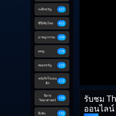
ระทึกขวัญ
427
ซีรี่ย์ซับไทย
422
อาชญากรรม
299
ผจญ
278
สยองขวัญ
233
หนังรักโรแมน
212
ติก
รับชม T
นิยาย
193
วิทยาศาสตร์
ออนไลน์
ลึกลับ
192