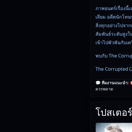
ภาพยนตร์เรื่องนี้
เลียม อดีตนักโท
สิ่งทุกอย่างไปจาก
สัมพันธ์ระดับสู
เข้าไปพัวพันกับ
พบกับ The Corrup
The Corrupted (20
🎯 Staff Pick: T
💬 ทีมงานแนะนำ:

ควรพลาด
🎥
อัปเดตโดยทีมงา
โปสเตอร์