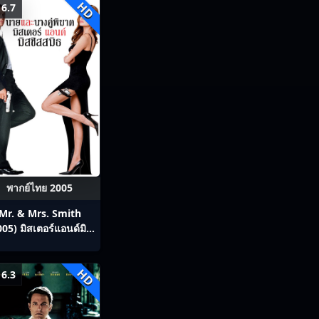
HD
6.7
พากย์ไทย 2005
Mr. & Mrs. Smith
005) มิสเตอร์แอนด์มิส
ิสสมิธ นายและนางคู่
พิฆาต
HD
6.3