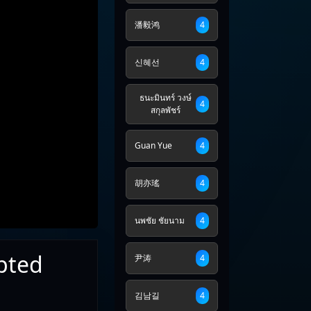
潘毅鸿
4
신혜선
4
ธนะมินทร์ วงษ์
4
สกุลพัชร์
Guan Yue
4
胡亦瑤
4
นพชัย ชัยนาม
4
pted
尹涛
4
김남길
4