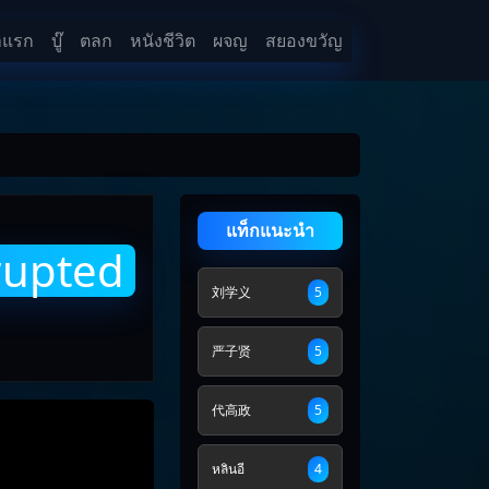
าแรก
บู๊
ตลก
หนังชีวิต
ผจญ
สยองขวัญ
แท็กแนะนำ
rupted
刘学义
5
严子贤
5
代高政
5
หลินอี
4