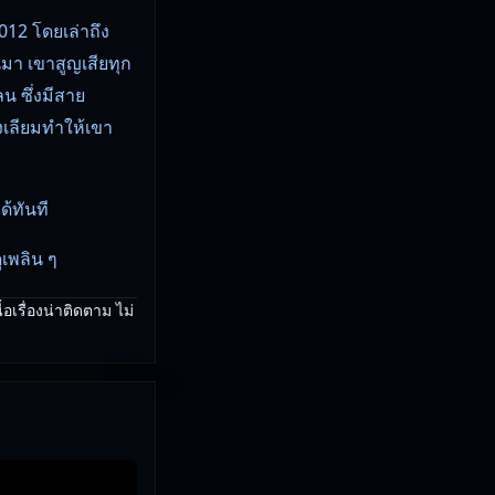
012 โดยเล่าถึง
า เขาสูญเสียทุก
น ซึ่งมีสาย
เลียมทำให้เขา
้ทันที
ูเพลิน ๆ
อกให้คุณแล้ว
อเรื่องน่าติดตาม ไม่