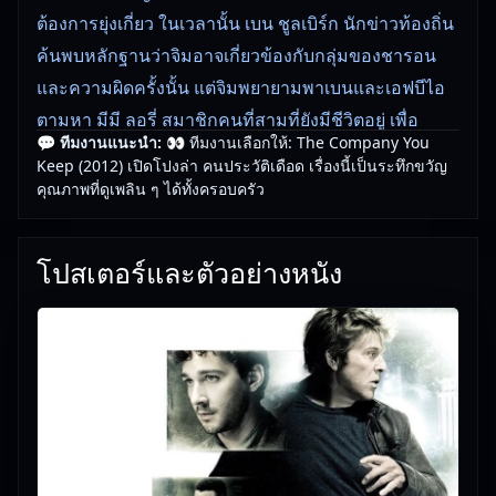
ต้องการยุ่งเกี่ยว ในเวลานั้น เบน ชูลเบิร์ก นักข่าวท้องถิ่น
ค้นพบหลักฐานว่าจิมอาจเกี่ยวข้องกับกลุ่มของชารอน
และความผิดครั้งนั้น แต่จิมพยายามพาเบนและเอฟบีไอ
ตามหา มีมี ลอรี่ สมาชิกคนที่สามที่ยังมีชีวิตอยู่ เพื่อ
💬 ทีมงานแนะนำ:
👀 ทีมงานเลือกให้: The Company You
ยืนยันความบริสุทธิ์ของเขา และช่วยชีวิตลูกสาวที่อาจ
Keep (2012) เปิดโปงล่า คนประวัติเดือด เรื่องนี้เป็นระทึกขวัญ
ตกอยู่ในอันตราย หลังจากตัวตนของเขาถูกเปิดเผย
คุณภาพที่ดูเพลิน ๆ ได้ทั้งครอบครัว
🎥
อัปเดตโดยทีมงาน Free Movie 24
— ตรวจสอบล่าสุด:
โปสเตอร์และตัวอย่างหนัง
29/05/2026 |
เกี่ยวกับเรา