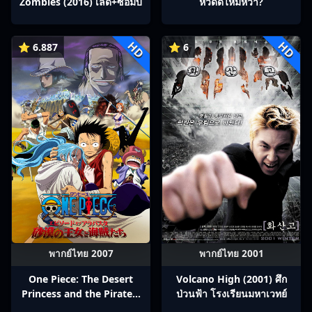
Zombies (2016) เลดี้+ซอมบี้
หวีดดีไหมหว่า?
HD
HD
⭐ 6.887
⭐ 6
พากย์ไทย 2007
พากย์ไทย 2001
One Piece: The Desert
Volcano High (2001) ศึก
Princess and the Pirates:
ป่วนฟ้า โรงเรียนมหาเวทย์
Adventure in Alabasta