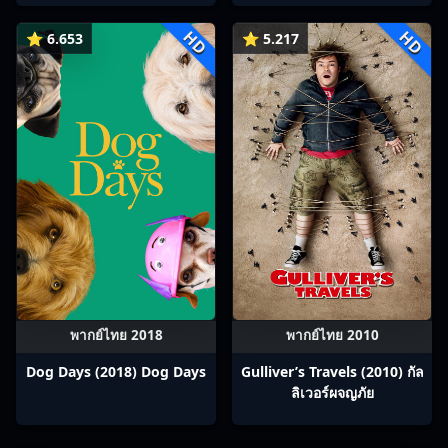
(2007) วันพีช เดอะมูฟวี่ 8:
HD
HD
เจ้าหญิงแห่งทะเลทรายและ
⭐ 6.653
⭐ 5.217
โจรสลัด
พากย์ไทย 2018
พากย์ไทย 2010
Dog Days (2018) Dog Days
Gulliver’s Travels (2010) กัล
ลิเวอร์ผจญภัย