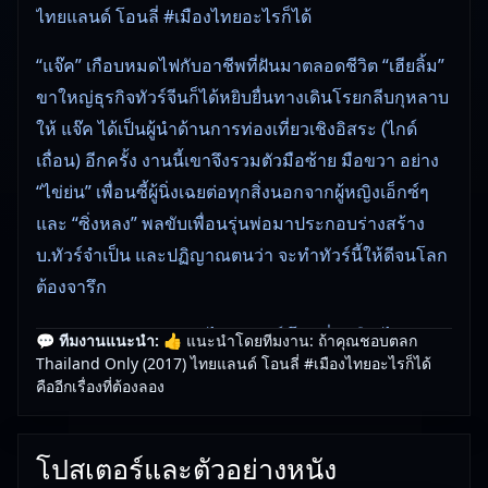
ไทยแลนด์ โอนลี่ #เมืองไทยอะไรก็ได้
“แจ๊ค” เกือบหมดไฟกับอาชีพที่ฝันมาตลอดชีวิต “เฮียลิ้ม”
ขาใหญ่ธุรกิจทัวร์จีนก็ได้หยิบยื่นทางเดินโรยกลีบกุหลาบ
ให้ แจ๊ค ได้เป็นผู้นำด้านการท่องเที่ยวเชิงอิสระ (ไกด์
เถื่อน) อีกครั้ง งานนี้เขาจึงรวมตัวมือซ้าย มือขวา อย่าง
“ไข่ย่น” เพื่อนซี้ผู้นิ่งเฉยต่อทุกสิ่งนอกจากผู้หญิงเอ็กซ์ๆ
และ “ซิ่งหลง” พลขับเพื่อนรุ่นพ่อมาประกอบร่างสร้าง
บ.ทัวร์จำเป็น และปฏิญาณตนว่า จะทำทัวร์นี้ให้ดีจนโลก
ต้องจารึก
Thailand Only (2017) ไทยแลนด์ โอนลี่ #เมืองไทย
💬 ทีมงานแนะนำ:
👍 แนะนำโดยทีมงาน: ถ้าคุณชอบตลก
Thailand Only (2017) ไทยแลนด์ โอนลี่ #เมืองไทยอะไรก็ได้
อะไรก็ได้ () — หนังใหม่ชนโรงคุณภาพ เลือกดูแบบ
คืออีกเรื่องที่ต้องลอง
พากย์ไทยหรือซับไทย
สำหรับสายหนังใหม่ชนโรง Thailand Only (2017) ไทย
โปสเตอร์และตัวอย่างหนัง
แลนด์ โอนลี่ #เมืองไทยอะไรก็ได้ คืออีกตัวเลือกที่ดูเพลิน