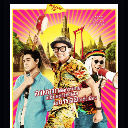
👀 ทีมงานแนะนำ: Thailand Only (2017) ไทยแลนด์
โอนลี่ #เมืองไทยอะไรก็ได้ ดูเพลิน เหมาะกับวันพักผ่อน
🎥
อัปเดตโดยทีมงาน Free Movie 24
— ตรวจสอบล่าสุด:
09/06/2026 |
เกี่ยวกับเรา