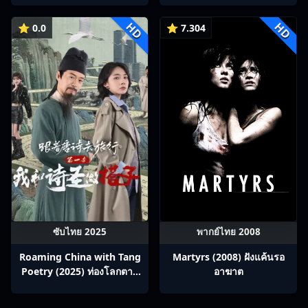
HD
HD
⭐ 0.0
⭐ 7.304
ซับไทย 2025
พากย์ไทย 2008
Roaming China with Tang
Martyrs (2008) ฝังแค้นรอ
Poetry (2025) ท่องโลกตาม
อาฆาต
บทกวีถัง ภาค 1: ข้าและเพื่อน
ร่วมทางปรมาจารย์กวี ซับไทย