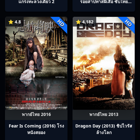
แกร่งทะลวงเดี่ยว 2
รอยสาปทาสผีเสื้อ ซับไทย
Ep1-22
HD
HD
⭐ 4.8
⭐ 4.182
พากย์ไทย 2016
พากย์ไทย 2013
Fear Is Coming (2016) โรง
Dragon Day (2013) ชิปไวรัส
หนังสยอง
ล้างโลก