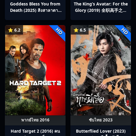
Goddess Bless You from
The King’s Avatar: For the
Death (2025) สิงสาลาตาย
Glory (2019) 全职高手之巅
พากย์ไทย Ep1-13
峰荣耀
HD
HD
⭐ 6.2
⭐ 6.5
พากย์ไทย 2016
ซับไทย 2023
Hard Target 2 (2016) คน
Butterflied Lover (2023)