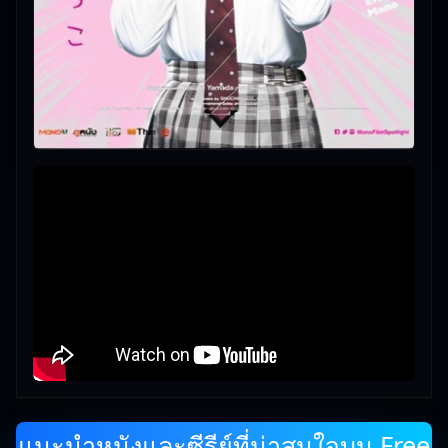
แนะนำหนังและซีรีย์ที่น่าสนใจบน Free