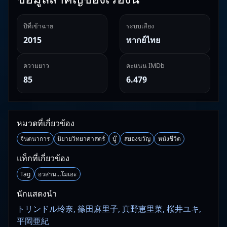
ปีที่เข้าฉาย
ระบบเสียง
2015
พากย์ไทย
ความยาว
คะแนน IMDb
85
6.479
หมวดที่เกี่ยวข้อง
จินตนาการ
นิยายวิทยาศาสตร์
บู๊
สยองขวัญ
หนังชีวิต
แท็กที่เกี่ยวข้อง
Tag
อวสาน…โมเอะ
นักแสดงนำ
トリンドル玲奈, 篠田麻里子, 真野恵里菜, 桜井ユキ,
平岡亜紀