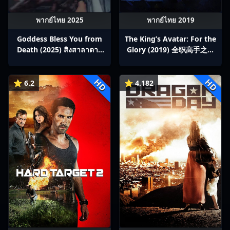
พากย์ไทย 2025
พากย์ไทย 2019
Goddess Bless You from
The King’s Avatar: For the
Death (2025) สิงสาลาตาย
Glory (2019) 全职高手之巅
พากย์ไทย Ep1-13
峰荣耀
HD
HD
⭐ 6.2
⭐ 4.182