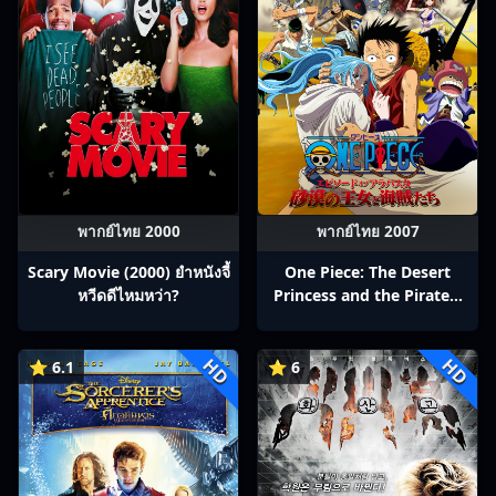
พากย์ไทย 2000
พากย์ไทย 2007
Scary Movie (2000) ยำหนังจี้​
One Piece: The Desert
หวีดดีไหมหว่า?
Princess and the Pirates:
Adventure in Alabasta
(2007) วันพีช เดอะมูฟวี่ 8:
HD
HD
เจ้าหญิงแห่งทะเลทรายและ
⭐ 6.1
⭐ 6
โจรสลัด