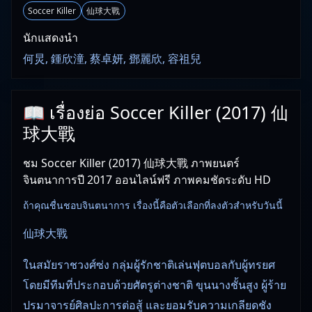
Soccer Killer
仙球大戰
นักแสดงนำ
何炅, 鍾欣潼, 蔡卓妍, 鄧麗欣, 容祖兒
📖 เรื่องย่อ Soccer Killer (2017) 仙
球大戰
ชม Soccer Killer (2017) 仙球大戰 ภาพยนตร์
จินตนาการปี 2017 ออนไลน์ฟรี ภาพคมชัดระดับ HD
ถ้าคุณชื่นชอบจินตนาการ เรื่องนี้คือตัวเลือกที่ลงตัวสำหรับวันนี้
仙球大戰
ในสมัยราชวงศ์ซ่ง กลุ่มผู้รักชาติเล่นฟุตบอลกับผู้ทรยศ
โดยมีทีมที่ประกอบด้วยศัตรูต่างชาติ ขุนนางชั้นสูง ผู้ร้าย
ปรมาจารย์ศิลปะการต่อสู้ และยอมรับความเกลียดชัง