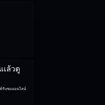
เเล้วตู
มให้รับชมออนไลน์