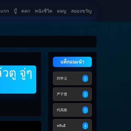
าแรก
บู๊
ตลก
หนังชีวิต
ผจญ
สยองขวัญ
แท็กแนะนำ
ตู จู่ๆ
刘学义
5
严子贤
5
代高政
5
หลินอี
4