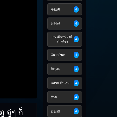
潘毅鸿
4
신혜선
4
ธนะมินทร์ วงษ์
4
สกุลพัชร์
Guan Yue
4
胡亦瑤
4
นพชัย ชัยนาม
4
尹涛
4
จู่ๆ ก็
김남길
4