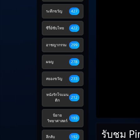
ระทึกขวัญ
427
ซีรี่ย์ซับไทย
422
อาชญากรรม
299
ผจญ
278
สยองขวัญ
233
หนังรักโรแมน
212
ติก
นิยาย
193
วิทยาศาสตร์
รับชม Pin
ลึกลับ
192