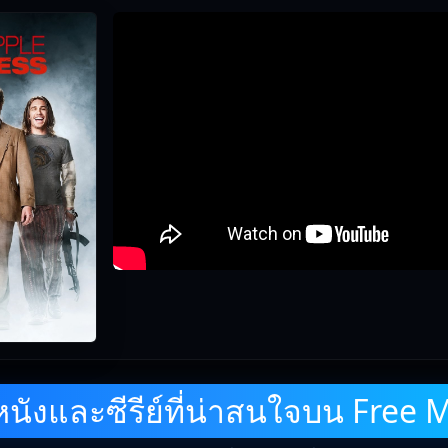
ังและซีรีย์ที่น่าสนใจบน Free 