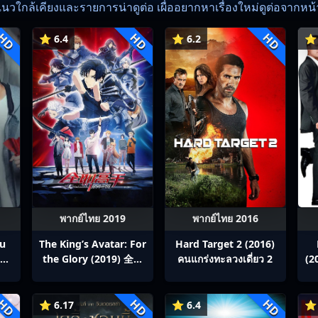
แนวใกล้เคียงและรายการน่าดูต่อ เผื่ออยากหาเรื่องใหม่ดูต่อจากหน้าน
HD
HD
HD
⭐ 6.4
⭐ 6.2
⭐ 
พากย์ไทย 2019
พากย์ไทย 2016
ou
The King’s Avatar: For
Hard Target 2 (2016)
สิง
the Glory (2019) 全职
คนแกร่งทะลวงเดี่ยว 2
(2
p1-
高手之巅峰荣耀
ซ
HD
HD
HD
⭐ 6.17
⭐ 6.4
⭐ 