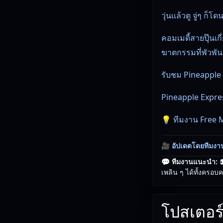
วุ่นเเล้วตู จู่ๆ ก็โด
คอมเมดี้สายปุ๊นเก
ฆาตกรรมที่พัวพัน
รับชม Pineapple E
Pineapple Express 
💡 ทีมงาน Free Mo
🎥
อัปเดตโดยทีมงา
💬 ทีมงานแนะนำ:

เพลิน ๆ ได้ทั้งครอบค
โปสเตอร์