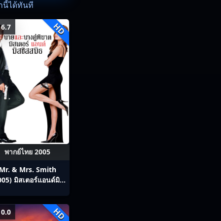
ี้ได้ทันที
HD
6.7
พากย์ไทย 2005
Mr. & Mrs. Smith
005) มิสเตอร์แอนด์มิส
ิสสมิธ นายและนางคู่
พิฆาต
HD
0.0