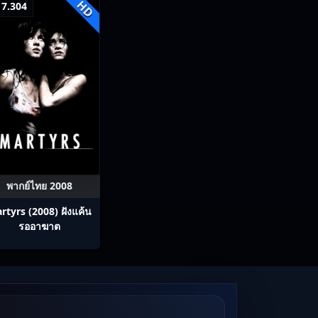
HD
7.304
พากย์ไทย 2008
rtyrs (2008) ฝังแค้น
รออาฆาต