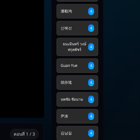
潘毅鸿
4
신혜선
4
ธนะมินทร์ วงษ์
4
สกุลพัชร์
Guan Yue
4
胡亦瑤
4
นพชัย ชัยนาม
4
尹涛
4
김남길
4
ตอนที่ 1 / 3