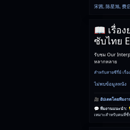
宋茜, 陈星旭, 费
📖 เรื่อง
ซับไทย 
รับชม Our Interpr
หลากหลาย
สำหรับสายซีรี่ย์ เรื่อง
ไม่พบข้อมูลหนัง
🎥
อัปเดตโดยทีมงา
💬 ทีมงานแนะนำ:

เหมาะสำหรับคนที่ชื่