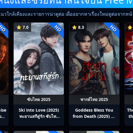
แนวใกล้เคียงและรายการน่าดูต่อ เผื่ออยากหาเรื่องใหม่ดูต่อจากหน้าน
HD
HD
HD
⭐ 7.0
⭐ 8.3
⭐ 
ซับไทย 2025
พากย์ไทย 2025
ise
Ski into Love (2025)
Goddess Bless You
Th
ฆาต
ทะยานสกีสู่รัก ซับไทย
from Death (2025) สิง
th
Ep1-23
สาลาตาย พากย์ไทย Ep1-
13