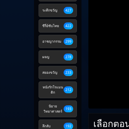
ระทึกขวัญ
427
ซีรี่ย์ซับไทย
422
อาชญากรรม
299
ผจญ
278
สยองขวัญ
233
หนังรักโรแมน
212
ติก
นิยาย
193
วิทยาศาสตร์
เลือกตอ
ลึกลับ
192