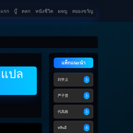
าแรก
บู๊
ตลก
หนังชีวิต
ผจญ
สยองขวัญ
แท็กแนะนำ
ักแปล
刘学义
5
严子贤
5
代高政
5
หลินอี
4