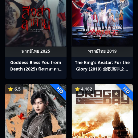
พากย์ไทย 2025
พากย์ไทย 2019
Goddess Bless You from
The King’s Avatar: For the
Death (2025) สิงสาลาตาย
Glory (2019) 全职高手之巅
พากย์ไทย Ep1-13
峰荣耀
HD
HD
⭐ 6.5
⭐ 4.182