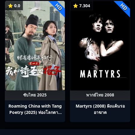
HD
HD
⭐ 0.0
⭐ 7.304
ซับไทย 2025
พากย์ไทย 2008
Roaming China with Tang
Martyrs (2008) ฝังแค้นรอ
Poetry (2025) ท่องโลกตาม
อาฆาต
บทกวีถัง ภาค 1: ข้าและเพื่อน
ร่วมทางปรมาจารย์กวี ซับไทย
Ep1-12