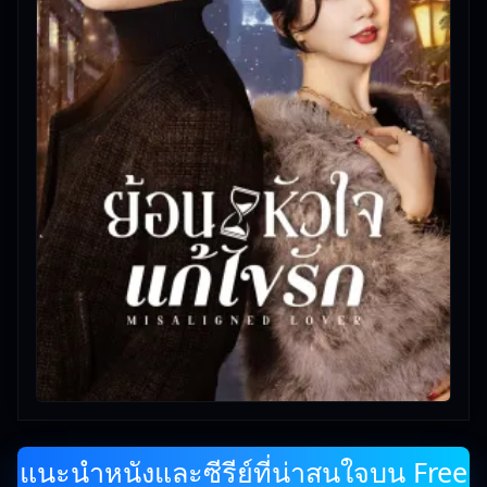
แนะนำหนังและซีรีย์ที่น่าสนใจบน Free