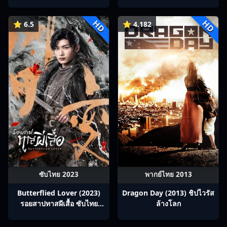
พากย์ไทย Ep1-13
峰荣耀
HD
HD
⭐ 6.5
⭐ 4.182
ซับไทย 2023
พากย์ไทย 2013
Butterflied Lover (2023)
Dragon Day (2013) ชิปไวรัส
รอยสาปทาสผีเสื้อ ซับไทย
ล้างโลก
Ep1-22