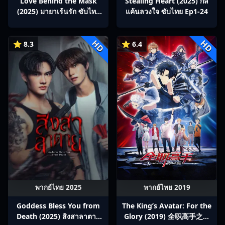
Love Behind the Mask
Stealing Heart (2025) กล
(2025) มายาเร้นรัก ซับไทย
แค้นลวงใจ ซับไทย Ep1-24
Ep1-34
HD
HD
⭐ 8.3
⭐ 6.4
พากย์ไทย 2025
พากย์ไทย 2019
Goddess Bless You from
The King’s Avatar: For the
Death (2025) สิงสาลาตาย
Glory (2019) 全职高手之巅