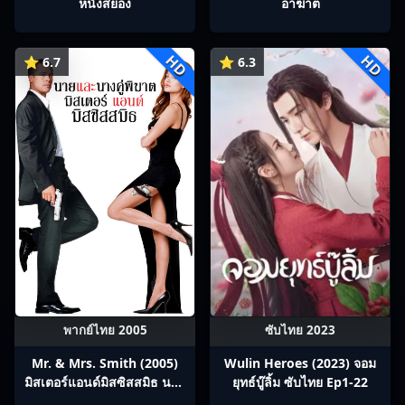
หนังสยอง
อาฆาต
HD
HD
⭐ 6.7
⭐ 6.3
พากย์ไทย 2005
ซับไทย 2023
Mr. & Mrs. Smith (2005)
Wulin Heroes (2023) จอม
มิสเตอร์แอนด์มิสซิสสมิธ นาย
ยุทธ์บู๊ลิ้ม ซับไทย Ep1-22
และนางคู่พิฆาต