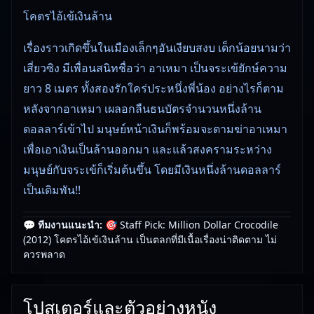
โคตรไอ้เข้เงินล้าน
เรื่องราวเกิดขึ้นในเมืองเล็กๆอันเงียบสงบ เด็กน้อยนามว่า
เสี่ยวซิง มีเพื่อนสนิทชื่อว่า อาเหมา เป็นจระเข้ยักษ์ความ
ยาว 8 เมตร ทั้งสองรักใคร่ประหนึ่งพี่น้อง อย่างไรก็ตาม
หลังจากอาเหมา เผลอกลืนธนบัตรจำนวนหนึ่งล้าน
ดอลลาร์เข้าไป มนุษย์หน้าเงินก็พร้อมจะตามฆ่าอาเหมา
เพื่อเอาเงินเป็นล้านออกมา และแล้วสงครามระหว่าง
มนุษย์กับจระเข้ก็เริ่มต้นขึ้น โดยมีเงินหนึ่งล้านดอลลาร์
เป็นเดิมพัน!!
💬 ทีมงานแนะนำ:
🎯 Staff Pick: Million Dollar Crocodile
🎥
อัปเดตโดยทีมงาน Free Movie 24
— ตรวจสอบล่าสุด:
(2012) โคตรไอ้เข้เงินล้าน เป็นตลกที่มีเนื้อเรื่องน่าติดตาม ไม่
29/05/2026 |
เกี่ยวกับเรา
ควรพลาด
โปสเตอร์และตัวอย่างหนัง