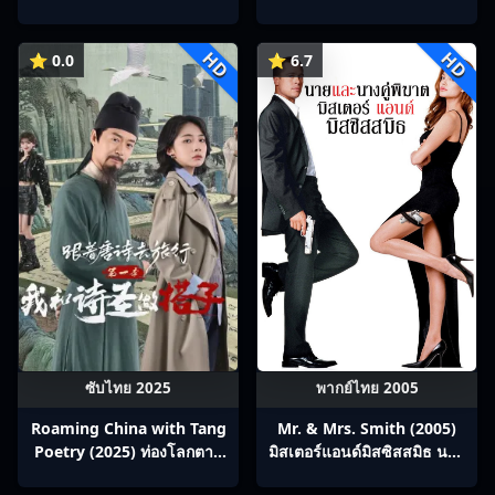
พากย์ไทย Ep1-13
Ep1-22
HD
HD
⭐ 0.0
⭐ 6.7
ซับไทย 2025
พากย์ไทย 2005
Roaming China with Tang
Mr. & Mrs. Smith (2005)
Poetry (2025) ท่องโลกตาม
มิสเตอร์แอนด์มิสซิสสมิธ นาย
บทกวีถัง ภาค 1: ข้าและเพื่อน
และนางคู่พิฆาต