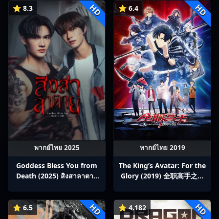
HD
HD
⭐ 8.3
⭐ 6.4
พากย์ไทย 2025
พากย์ไทย 2019
Goddess Bless You from
The King’s Avatar: For the
Death (2025) สิงสาลาตาย
Glory (2019) 全职高手之巅
พากย์ไทย Ep1-13
峰荣耀
HD
HD
⭐ 6.5
⭐ 4.182