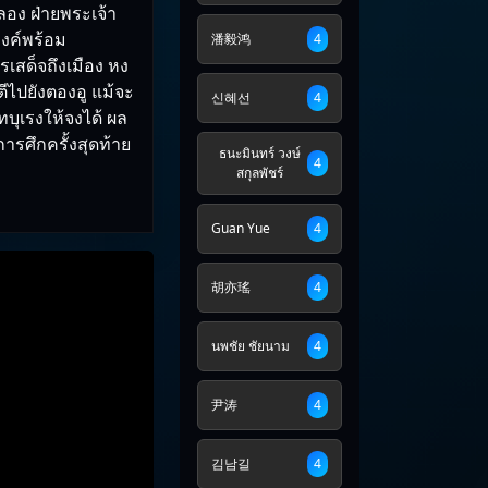
อง ฝ่ายพระเจ้า
องค์พร้อม
潘毅鸿
4
เสด็จถึงเมือง หง
ตีไปยังตองอู แม้จะ
신혜선
4
ุเรงให้จงได้ ผล
ารศึกครั้งสุดท้าย
ธนะมินทร์ วงษ์
4
สกุลพัชร์
Guan Yue
4
胡亦瑤
4
นพชัย ชัยนาม
4
尹涛
4
김남길
4