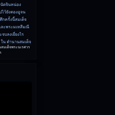
นัดจินหน่อง
ไว้ยังตองอูจน
กครั้งนี้สมเด็จ
รและพระมเหสีมณี
ะจบลงเยี่ยงไร
ยา ใน ตำนานสมเด็จ
านสมเด็จพระนเรศวร
ด