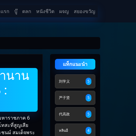
าแรก
บู๊
ตลก
หนังชีวิต
ผจญ
สยองขวัญ
แท็กแนะนำ
ตํานาน
刘学义
5
 :
严子贤
5
代高政
5
รมหาราชภาค 6
ทสะที่สูญเสีย
หลินอี
4
ชนม์ สมเด็จพระ