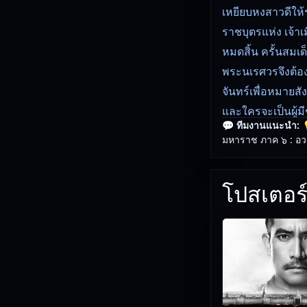
เหยียบหงสาวดีให้
ราชบุตรแห่ง เจ้า
หมดสิ้น ครั้นสมเด
พระนเรศวรจึงต้อ
จันทร์เพื่อหมายส
และใครจะเป็นผู้ม
💬 ทีมงานแนะนำ:

พระนเรศวรมหารา
มหาราช ภาค ๖ : อวส
🎥
อัปเดตโดยทีมงา
โปสเตอร์