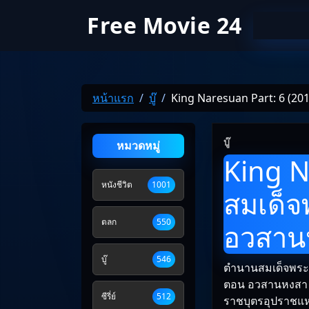
Free Movie 24
หน้าแรก
บู๊
King Naresuan Part: 6 (2
บู๊
หมวดหมู่
King N
หนังชีวิต
1001
สมเด็จ
ตลก
550
อวสาน
บู๊
546
ตํานานสมเด็จพร
ตอน อวสานหงสา ใน
ซีรี่ย์
512
ราชบุตรอุปราชแห