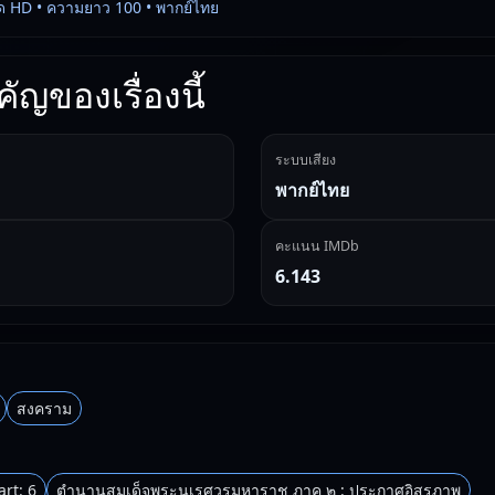
ด HD • ความยาว 100 • พากย์ไทย
ัญของเรื่องนี้
ระบบเสียง
พากย์ไทย
คะแนน IMDb
6.143
สงคราม
rt: 6
ตํานานสมเด็จพระนเรศวรมหาราช ภาค ๒ : ประกาศอิสรภาพ