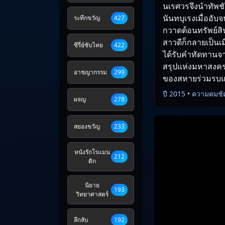
นเรศวรจึงนำทัพช
นันทบุเรงเมื่ออั
ระทึกขวัญ
427
กวาดต้อนทรัพย์สิ
สาวดีก็กลายเป็นเม
ซีรี่ย์ซับไทย
422
ได้รับคำทัดทานจ
สรุปแห่งมหาสงคราม
อาชญากรรม
299
ของสหายร่วมรบแ
ปี 2015 • ความคมชั
ผจญ
278
สยองขวัญ
233
หนังรักโรแมน
212
ติก
นิยาย
193
วิทยาศาสตร์
ลึกลับ
192