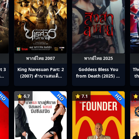
พากย์ไทย 2007
พากย์ไทย 2025
t 3
King Naresuan Part: 2
Goddess Bless You
Th
็จ
(2007) ตํานานสมเด็จ
from Death (2025) สิง
th
ช
พระนเรศวรมหาราช
สาลาตาย พากย์ไทย Ep1-
ภาค ๒ : ประกาศอิสรภาพ
13
HD
HD
HD
⭐ 6.7
⭐ 7.1
⭐ 