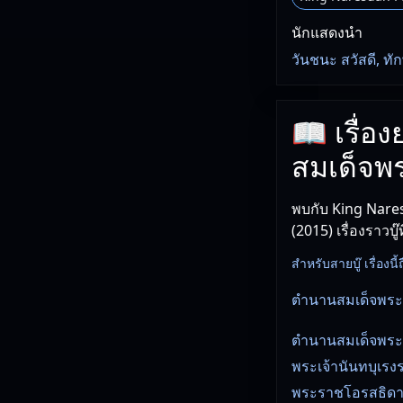
นักแสดงนำ
วันชนะ สวัสดี, ทั
📖 เรื่อ
สมเด็จพ
พบกับ King Nare
(2015) เรื่องราวบ
สำหรับสายบู๊ เรื่องนี้ถ
ตํานานสมเด็จพร
ตำนานสมเด็จพระน
พระเจ้านันทบุเร
พระราชโอรสธิดาจ