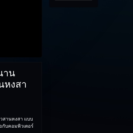
านาน
านหงสา
 อวสานหงสา แบบ
ือกับคอมพิวเตอร์