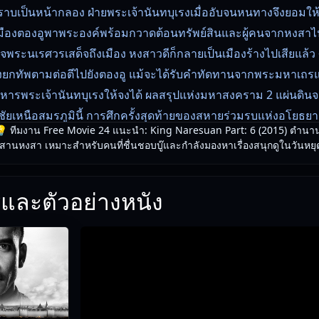
ราบเป็นหน้ากลอง ฝ่ายพระเจ้านันทบุเรงเมื่ออับจนหนทางจึงยอมให้
เมืองตองอูพาพระองค์พร้อมกวาดต้อนทรัพย์สินและผู้คนจากหงสาไป
็จพระนเรศวรเสด็จถึงเมือง หงสาวดีก็กลายเป็นเมืองร้างไปเสียแล้ว ศึ
งยกทัพตามต่อตีไปยังตองอู แม้จะได้รับคำทัดทานจากพระมหาเถ
ังหารพระเจ้านันทบุเรงให้จงได้ ผลสรุปแห่งมหาสงคราม 2 แผ่นดินจ
ีชัยเหนือสมรภูมินี้ การศึกครั้งสุดท้ายของสหายร่วมรบแห่งอโยธ
 ทีมงาน Free Movie 24 แนะนำ: King Naresuan Part: 6 (2015) ตําน
ช อวสานหงสา!!!
านหงสา เหมาะสำหรับคนที่ชื่นชอบบู๊และกำลังมองหาเรื่องสนุกดูในวันหยุ
น Free Movie 24
— ตรวจสอบล่าสุด: 29/05/2026 |
เกี่ยวกับเรา
และตัวอย่างหนัง