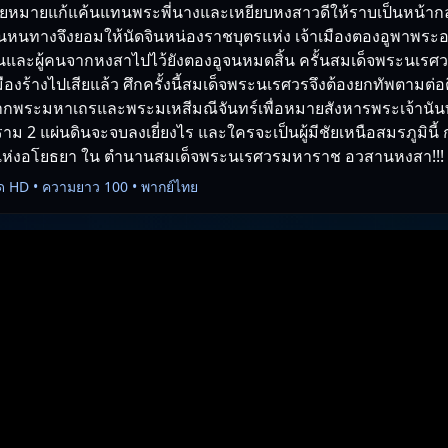
ัยหมายแก้แค้นแทนพระพี่นางและเหยียบหงสาวดีให้ราบเป็นหน้ากล
บจนหนทางจึงยอมให้นัดจินหน่องราชบุตรแห่ง เจ้าเมืองตองอูพาพระ
นและผู้คนจากหงสาไปไว้ยังตองอูจนหมดสิ้น ครั้นสมเด็จพระนเรศวร
ืองร้างไปเสียแล้ว ศึกครั้งนี้สมเด็จพระนเรศวรจึงต้องยกทัพตามต่อ
ากพระมหาเถรและพระมเหสีมณีจันทร์เพื่อหมายสังหารพระเจ้านันทบ
 2 แผ่นดินจะจบลงเยี่ยงไร และใครจะเป็นผู้มีชัยเหนือสมรภูมินี้ ก
ห่งอโยธยา ใน ตำนานสมเด็จพระนเรศวรมหาราช อวสานหงสา!!!
ด HD • ความยาว 100 • พากย์ไทย