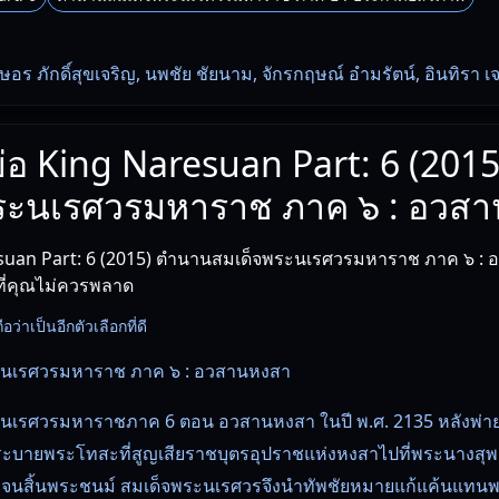
กษอร ภักดิ์สุขเจริญ, นพชัย ชัยนาม, จักรกฤษณ์ อำมรัตน์, อินทิรา เ
งย่อ King Naresuan Part: 6 (201
ระนเรศวรมหาราช ภาค ๖ : อวส
suan Part: 6 (2015) ตํานานสมเด็จพระนเรศวรมหาราช ภาค ๖ :
ู๊ที่คุณไม่ควรพลาด
ือว่าเป็นอีกตัวเลือกที่ดี
ะนเรศวรมหาราช ภาค ๖ : อวสานหงสา
เรศวรมหาราชภาค 6 ตอน อวสานหงสา ในปี พ.ศ. 2135 หลังพ่ายศ
งระบายพระโทสะที่สูญเสียราชบุตรอุปราชแห่งหงสาไปที่พระนางส
นสิ้นพระชนม์ สมเด็จพระนเรศวรจึงนำทัพชัยหมายแก้แค้นแทนพ