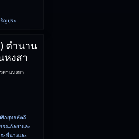
จริญปุระ
5) ตํานาน
านหงสา
 อวสานหงสา
ึกยุทธหัตถี
ุพรรณกัลยาและ
ระพี่นางและ