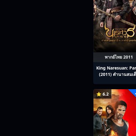
พากย์ไทย 2011
King Naresuan: Par
(2011) ตํานานสมเด
พระนเรศวรมหารา
ภาค ๓ : ยุทธนาวี
⭐ 6.2