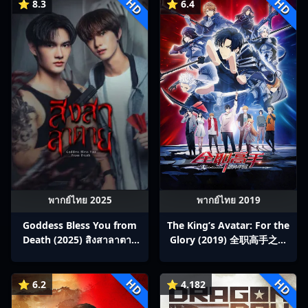
HD
HD
⭐ 8.3
⭐ 6.4
พากย์ไทย 2025
พากย์ไทย 2019
Goddess Bless You from
The King’s Avatar: For the
Death (2025) สิงสาลาตาย
Glory (2019) 全职高手之巅
พากย์ไทย Ep1-13
峰荣耀
HD
HD
⭐ 6.2
⭐ 4.182