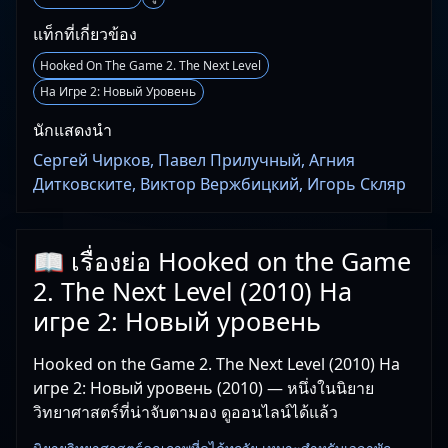
แท็กที่เกี่ยวข้อง
Hooked On The Game 2. The Next Level
На Игре 2: Новый Уровень
นักแสดงนำ
Сергей Чирков, Павел Прилучный, Агния
Дитковските, Виктор Вержбицкий, Игорь Скляр
📖 เรื่องย่อ Hooked on the Game
2. The Next Level (2010) На
игре 2: Новый уровень
Hooked on the Game 2. The Next Level (2010) На
игре 2: Новый уровень (2010) — หนึ่งในนิยาย
วิทยาศาสตร์ที่น่าจับตามอง ดูออนไลน์ได้แล้ว