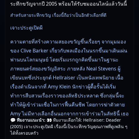
ระทึกขวัญจากปี 2005 พร้อมให้รับชมออนไลน์แล้ววันนี้
สำหรับสายระทึกขวัญ เรื่องนี้ถือว่าเป็นอีกตัวเลือกที่ดี
เจาะประตูเปิดผี
ความตายที่สร้างความสยองขวัญขึ้นเรื่อยๆ จากมุมมอง
ของ Clive Barker เกี่ยวกับพลเมืองในนรกขึ้นมาเดินเผ่น
พ่านบนโลกมนุษย์ โดยเริ่มแรกถูกคิดขึ้นมาในฐานะ
ภาพยนตร์สยองขวัญอิสระ ภายหลัง Neal Stevens ผู้
เขียนบทซึ่งประยุกต์ Hellraiser เป็นหนังเทพนิยาย เนื้อ
เรื่องดำเนินจากที่ Amy Klein นักข่าวผู้ดื้อรั้นได้เริ่ม
ทำการสืบสวนเรื่องราวของลัทธิประหลาด ซึ่งกลุ่มนี้จะ
ทำให้ผู้เข้าร่วมเชื่อในการฟื้นคืนชีพ โดยการฆ่าตัวตาย
Amy ไม่มีทางเลือกอื่นนอกจากการเข้าร่วมในลัทธินี้ เธอ
💬 ทีมงานแนะนำ:
👀 ทีมงานเลือกให้: Hellraiser: Deader
จะเจอกับสิ่งใดที่ทำให้เธอช็อค ซึ่งเป็นแก่นของเรื่อง
(2005) เจาะประตูเปิดผี เรื่องนี้เป็นระทึกขวัญคุณภาพที่ดูเพลิน ๆ
ได้ทั้งครอบครัว
🎥
อัปเดตโดยทีมงาน Free Movie 24
— ตรวจสอบล่าสุด: