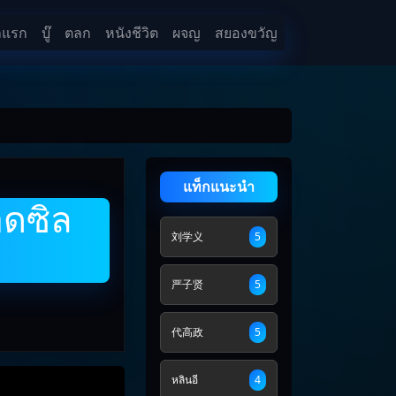
าแรก
บู๊
ตลก
หนังชีวิต
ผจญ
สยองขวัญ
แท็กแนะนำ
อดซิล
刘学义
5
严子贤
5
代高政
5
หลินอี
4