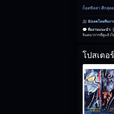
ก็อดซิลล่า ศึกสุ
🎥
อัปเดตโดยทีมงา
💬 ทีมงานแนะนำ:

จินตนาการที่ดูแล้วไม
โปสเตอร์