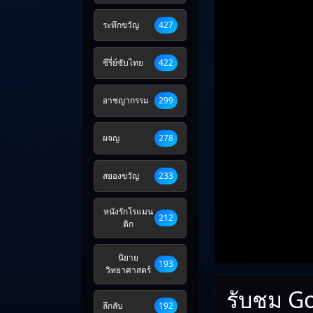
ระทึกขวัญ
427
ซีรี่ย์ซับไทย
422
อาชญากรรม
299
ผจญ
278
สยองขวัญ
233
หนังรักโรแมน
212
ติก
นิยาย
193
วิทยาศาสตร์
รับชม Go
ลึกลับ
192