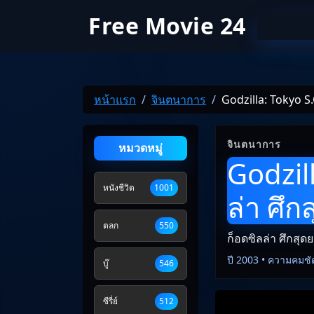
Free Movie 24
หน้าแรก
จินตนาการ
Godzilla: Tokyo S.
จินตนาการ
หมวดหมู่
Godzill
หนังชีวิต
1001
ล่า ศึ
ตลก
550
ก็อดซิลล่า ศึกสุ
ปี 2003 • ความคมชั
บู๊
546
ซีรี่ย์
512