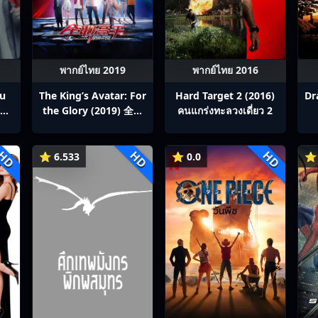
พากย์ไทย 2019
พากย์ไทย 2016
ou
The King’s Avatar: For
Hard Target 2 (2016)
Dr
สิง
the Glory (2019) 全职
คนแกร่งทะลวงเดี่ยว 2
p1-
高手之巅峰荣耀
HD
HD
HD
⭐ 6.533
⭐ 0.0
⭐ 