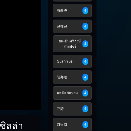
潘毅鸿
4
신혜선
4
ธนะมินทร์ วงษ์
4
สกุลพัชร์
Guan Yue
4
胡亦瑤
4
นพชัย ชัยนาม
4
尹涛
4
ซิลล่า
김남길
4