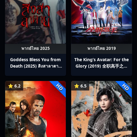
พากย์ไทย 2025
พากย์ไทย 2019
Goddess Bless You from
The King’s Avatar: For the
Death (2025) สิงสาลาตาย
Glory (2019) 全职高手之巅
พากย์ไทย Ep1-13
峰荣耀
HD
HD
⭐ 6.2
⭐ 6.5