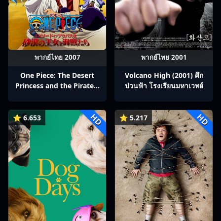
พากย์ไทย 2007
พากย์ไทย 2001
One Piece: The Desert
Volcano High (2001) ศึก
Princess and the Pirates:
ป่วนฟ้า โรงเรียนมหาเวทย์
Adventure in Alabasta
(2007) วันพีช เดอะมูฟวี่ 8:
HD
HD
เจ้าหญิงแห่งทะเลทรายและ
⭐ 6.653
⭐ 5.217
โจรสลัด