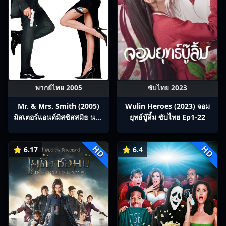
พากย์ไทย 2005
ซับไทย 2023
Mr. & Mrs. Smith (2005)
Wulin Heroes (2023) จอม
มิสเตอร์แอนด์มิสซิสสมิธ นาย
ยุทธ์บู๊ลิ้ม ซับไทย Ep1-22
และนางคู่พิฆาต
HD
HD
⭐ 6.17
⭐ 6.4