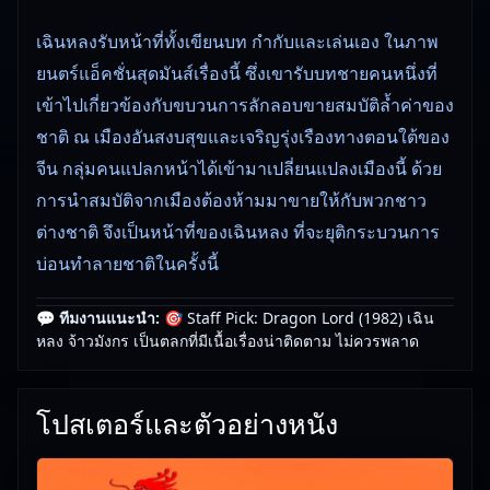
เฉินหลงรับหน้าที่ทั้งเขียนบท กำกับและเล่นเอง ในภาพ
ยนตร์แอ็คชั่นสุดมันส์เรื่องนี้ ซึ่งเขารับบทชายคนหนึ่งที่
เข้าไปเกี่ยวข้องกับขบวนการลักลอบขายสมบัติล้ำค่าของ
ชาติ ณ เมืองอันสงบสุขและเจริญรุ่งเรืองทางตอนใต้ของ
จีน กลุ่มคนแปลกหน้าได้เข้ามาเปลี่ยนแปลงเมืองนี้ ด้วย
การนำสมบัติจากเมืองต้องห้ามมาขายให้กับพวกชาว
ต่างชาติ จึงเป็นหน้าที่ของเฉินหลง ที่จะยุติกระบวนการ
บ่อนทำลายชาติในครั้งนี้
💬 ทีมงานแนะนำ:
🎯 Staff Pick: Dragon Lord (1982) เฉิน
🎥
อัปเดตโดยทีมงาน Free Movie 24
— ตรวจสอบล่าสุด:
หลง จ้าวมังกร เป็นตลกที่มีเนื้อเรื่องน่าติดตาม ไม่ควรพลาด
29/05/2026 |
เกี่ยวกับเรา
โปสเตอร์และตัวอย่างหนัง