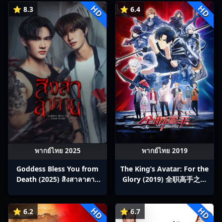
HD
HD
⭐ 8.3
⭐ 6.4
พากย์ไทย 2025
พากย์ไทย 2019
Goddess Bless You from
The King’s Avatar: For the
Death (2025) สิงสาลาตาย
Glory (2019) 全职高手之巅
พากย์ไทย Ep1-13
峰荣耀
HD
HD
⭐ 6.2
⭐ 6.7