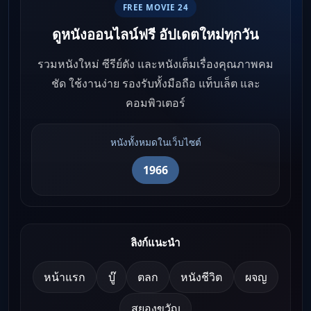
FREE MOVIE 24
ดูหนังออนไลน์ฟรี อัปเดตใหม่ทุกวัน
รวมหนังใหม่ ซีรีย์ดัง และหนังเต็มเรื่องคุณภาพคม
ชัด ใช้งานง่าย รองรับทั้งมือถือ แท็บเล็ต และ
คอมพิวเตอร์
หนังทั้งหมดในเว็บไซต์
1966
ลิงก์แนะนำ
หน้าแรก
บู๊
ตลก
หนังชีวิต
ผจญ
สยองขวัญ