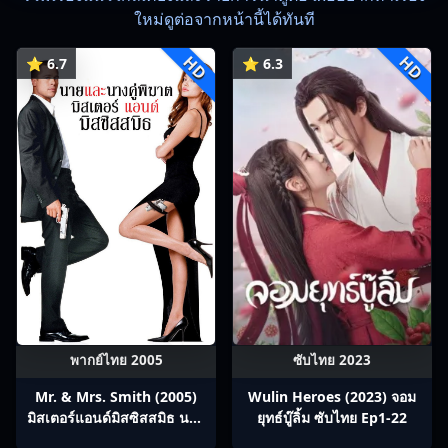
ใหม่ดูต่อจากหน้านี้ได้ทันที
HD
HD
⭐ 6.7
⭐ 6.3
พากย์ไทย 2005
ซับไทย 2023
Mr. & Mrs. Smith (2005)
Wulin Heroes (2023) จอม
มิสเตอร์แอนด์มิสซิสสมิธ นาย
ยุทธ์บู๊ลิ้ม ซับไทย Ep1-22
และนางคู่พิฆาต