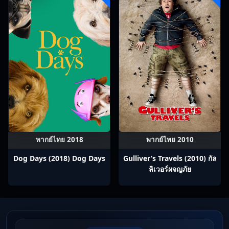
พากย์ไทย 2018
พากย์ไทย 2010
Dog Days (2018) Dog Days
Gulliver’s Travels (2010) กัล
ลิเวอร์ผจญภัย