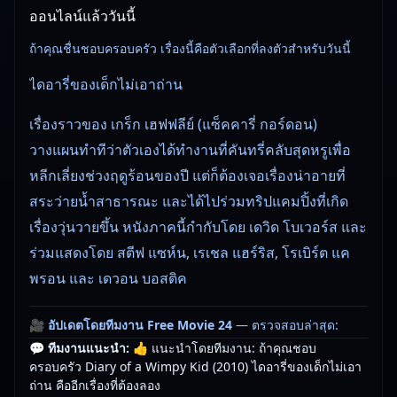
ออนไลน์แล้ววันนี้
ถ้าคุณชื่นชอบครอบครัว เรื่องนี้คือตัวเลือกที่ลงตัวสำหรับวันนี้
ไดอารี่ของเด็กไม่เอาถ่าน
เรื่องราวของ เกร็ก เฮฟฟลีย์ (แซ็คคารี่ กอร์ดอน)
วางแผนทำทีว่าตัวเองได้ทำงานที่คันทรี่คลับสุดหรูเพื่อ
หลีกเลี่ยงช่วงฤดูร้อนของปี แต่ก็ต้องเจอเรื่องน่าอายที่
สระว่ายน้ำสาธารณะ และได้ไปร่วมทริปแคมปิ้งที่เกิด
เรื่องวุ่นวายขึ้น หนังภาคนี้กำกับโดย เดวิด โบเวอร์ส และ
ร่วมแสดงโดย สตีฟ แซห์น, เรเชล แฮร์ริส, โรเบิร์ต แค
พรอน และ เดวอน บอสติค
🎥
อัปเดตโดยทีมงาน Free Movie 24
— ตรวจสอบล่าสุด:
29/05/2026 |
เกี่ยวกับเรา
💬 ทีมงานแนะนำ:
👍 แนะนำโดยทีมงาน: ถ้าคุณชอบ
ครอบครัว Diary of a Wimpy Kid (2010) ไดอารี่ของเด็กไม่เอา
ถ่าน คืออีกเรื่องที่ต้องลอง