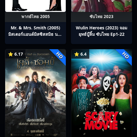
พากย์ไทย 2005
ซับไทย 2023
Mr. & Mrs. Smith (2005)
Wulin Heroes (2023) จอม
มิสเตอร์แอนด์มิสซิสสมิธ นาย
ยุทธ์บู๊ลิ้ม ซับไทย Ep1-22
และนางคู่พิฆาต
HD
HD
⭐ 6.17
⭐ 6.4