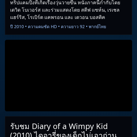
ทริปแคมปิ้งที่เกิดเรื่องวุ่นวายขึ้น หนังภาคนี้กำกับโดย
เดวิด โบเวอร์ส และร่วมแสดงโดย สตีฟ แซห์น, เรเชล
แฮร์ริส, โรเบิร์ต แคพรอน และ เดวอน บอสติค
ปี 2010 • ความคมชัด HD • ความยาว 92 • พากย์ไทย
รับชม Diary of a Wimpy Kid
(2010) ไดอารี่ของเด็กไม่เอาถ่าน