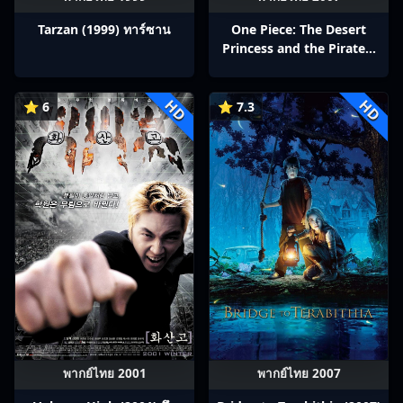
Tarzan (1999) ทาร์ซาน
One Piece: The Desert
Princess and the Pirates:
Adventure in Alabasta
(2007) วันพีช เดอะมูฟวี่ 8:
HD
HD
เจ้าหญิงแห่งทะเลทรายและ
⭐ 6
⭐ 7.3
โจรสลัด
พากย์ไทย 2001
พากย์ไทย 2007