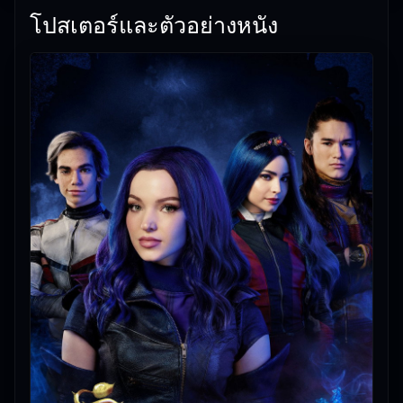
โปสเตอร์และตัวอย่างหนัง
ชมได้ทันที
Descendants 3 (2019) ดิสนีย์ เดสเซนแดนท์ส รวมพล
ทายาทตัวร้าย 3 เป็นหนังใหม่ชนโรงที่มีเนื้อเรื่องน่า
ติดตามดูเพลิน ๆ
👍 Descendants 3 (2019) ดิสนีย์ เดสเซนแดนท์ส รวม
พลทายาทตัวร้าย 3 — หนังใหม่ชนโรงที่ทีมงานอยากให้
คุณลองดู
🎥
อัปเดตโดยทีมงาน Free Movie 24
— ตรวจสอบล่าสุด:
16/06/2026 |
เกี่ยวกับเรา