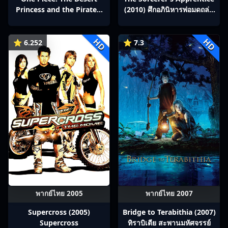
Princess and the Pirates:
(2010) ศึกอภินิหารพ่อมดถล่ม
Adventure in Alabasta
โลก
(2007) วันพีช เดอะมูฟวี่ 8:
HD
HD
เจ้าหญิงแห่งทะเลทรายและ
⭐ 6.252
⭐ 7.3
โจรสลัด
พากย์ไทย 2005
พากย์ไทย 2007
Supercross (2005)
Bridge to Terabithia (2007)
Supercross
ทิราบิเตีย สะพานมหัศจรรย์