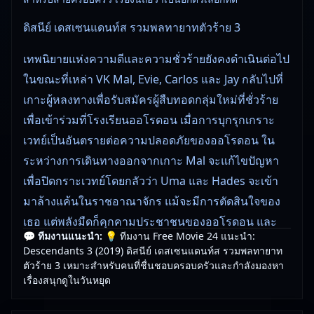
ดิสนีย์ เดสเซนแดนท์ส รวมพลทายาทตัวร้าย 3
เทพนิยายแห่งความดีและความชั่วร้ายยังคงดำเนินต่อไป
ในขณะที่เหล่า VK Mal, Evie, Carlos และ Jay กลับไปที่
เกาะผู้หลงทางเพื่อรับสมัครผู้สืบทอดกลุ่มใหม่ที่ชั่วร้าย
เพื่อเข้าร่วมที่โรงเรียนออโรดอน เมื่อการบุกรุกเกราะ
เวทย์เป็นอันตรายต่อความปลอดภัยของออโรดอน ใน
ระหว่างการเดินทางออกจากเกาะ Mal จะแก้ไขปัญหา
เพื่อปิดกราะเวทย์โดยกลัวว่า Uma และ Hades จะเข้า
มาล้างแค้นในราชอาณาจักร แม้จะมีการตัดสินใจของ
เธอ แต่พลังมืดก็คุกคามประชาชนของออโรดอน และ
💬 ทีมงานแนะนำ:
💡 ทีมงาน Free Movie 24 แนะนำ:
ขึ้นอยู่กับ Mal และ VK ที่จะช่วยทุกคนในการต่อสู้ครั้งยิ่ง
Descendants 3 (2019) ดิสนีย์ เดสเซนแดนท์ส รวมพลทายาท
ใหญ่ที่สุดของพวกเขา
ตัวร้าย 3 เหมาะสำหรับคนที่ชื่นชอบครอบครัวและกำลังมองหา
เรื่องสนุกดูในวันหยุด
พบกับ Descendants 3 (2019) ดิสนีย์ เดสเซนแดนท์ส
รวมพลทายาทตัวร้าย 3 () เรื่องราวหนังใหม่ชนโรงที่คุณ